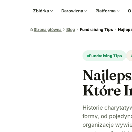
Zbiórka
expand_more
Darowizna
expand_more
Platforma
expand_more
O
chevron_right
chevron_right
chevron_right
home
Strona główna
Blog
Fundraising Tips
Najlep
u
Fundraising Tips
Najleps
Które I
Historie charytaty
formy, od pojedyn
organizacje wywie