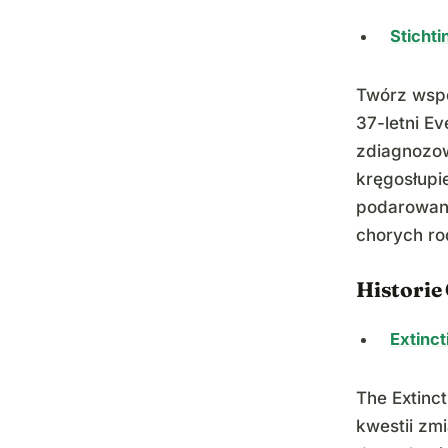
Stichti
Twórz wspom
37-letni Ev
zdiagnozow
kręgosłupie
podarowani
chorych ro
Historie
Extinct
The Extinc
kwestii zm