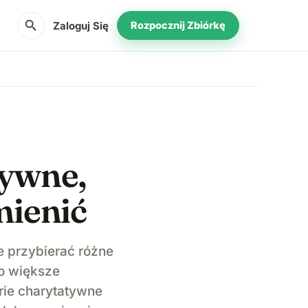
search
Zaloguj Się
Rozpocznij Zbiórkę
tywne,
mienić
e przybierać różne
o większe
rie charytatywne