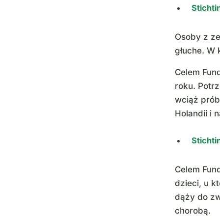
Sticht
Osoby z ze
głuche. W k
Celem Fund
roku. Potr
wciąż prób
Holandii i 
Sticht
Celem Fund
dzieci, u 
dąży do zw
chorobą.