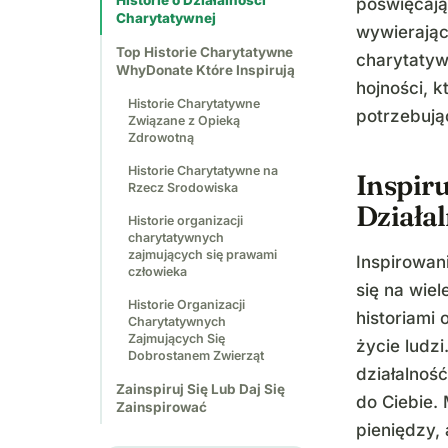
Historie o Działalności
poświęcają
Charytatywnej
wywierając
Top Historie Charytatywne
charytatyw
WhyDonate Które Inspirują
hojności, 
Historie Charytatywne
potrzebuj
Związane z Opieką
Zdrowotną
Historie Charytatywne na
Inspiru
Rzecz Srodowiska
Działa
Historie organizacji
charytatywnych
zajmujących się prawami
Inspirowan
człowieka
się na wie
Historie Organizacji
historiami
Charytatywnych
Zajmujących Się
życie ludz
Dobrostanem Zwierząt
działalnoś
Zainspiruj Się Lub Daj Się
do Ciebie.
Zainspirować
pieniędzy,