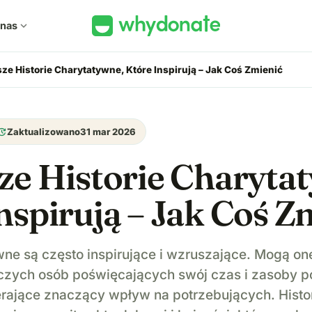
 nas
expand_more
sze Historie Charytatywne, Które Inspirują – Jak Coś Zmienić
pdate
Zaktualizowano
31 mar 2026
ze Historie Charyta
nspirują – Jak Coś Z
wne są często inspirujące i wzruszające. Mogą on
czych osób poświęcających swój czas i zasoby p
rające znaczący wpływ na potrzebujących. Histo