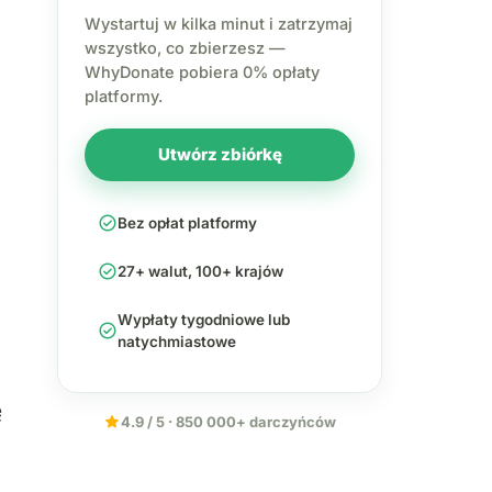
Wystartuj w kilka minut i zatrzymaj
wszystko, co zbierzesz —
WhyDonate pobiera 0% opłaty
platformy.
Utwórz zbiórkę
check_circle
Bez opłat platformy
check_circle
27+ walut, 100+ krajów
Wypłaty tygodniowe lub
check_circle
natychmiastowe
ę
star
4.9 / 5 · 850 000+ darczyńców