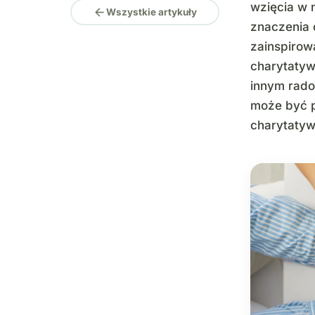
wzięcia w 
arrow_back
Wszystkie artykuły
znaczenia 
zainspirow
charytatyw
innym rado
może być p
charytatyw