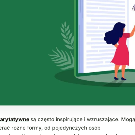
harytatywne
są często inspirujące i wzruszające. Mog
erać różne formy, od pojedynczych osób