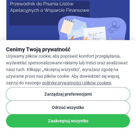
Cenimy Twoją prywatność
Używamy plików cookie, aby poprawić komfort przeglądania,
wyświetlać spersonalizowane reklamy lub treści oraz analizować
nasz ruch. Klikając „Akceptuj wszystko”, wyrażasz zgodę na
używanie przez nas plików cookie. Aby dowiedzieć się więcej,
List Apelacyjny o Wsparcie Finansowe: Jak
zajrzyj do naszego
politykę prywatności i plików cookies
.
Napisać List z Prośbą o Wsparcie Finansowe z
Przykładem
Zarządzaj preferencjami
Odrzuć wszystko
Zaakceptuj wszystko