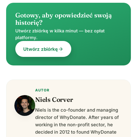
Gotowy, aby opowiedzieć swoją
historię?
Utwórz zbiórkę w kilka minut — bez opłat
platformy.
arrow_forward
Utwórz zbiórkę
AUTOR
Niels Corver
Niels is the co-founder and managing
director of WhyDonate. After years of
working in the non-profit sector, he
decided in 2012 to found WhyDonate