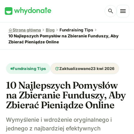
menu
search
chevron_right
chevron_right
chevron_right
home
Strona główna
Blog
Fundraising Tips
10 Najlepszych Pomysłów na Zbieranie Funduszy, Aby
Zbierać Pieniądze Online
update
Fundraising Tips
Zaktualizowano
23 kwi 2026
10 Najlepszych Pomysłów
na Zbieranie Funduszy, Aby
Zbierać Pieniądze Online
Wymyślenie i wdrożenie oryginalnego i
jednego z najbardziej efektywnych