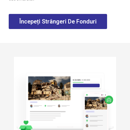
Începeți Strângeri De Fonduri