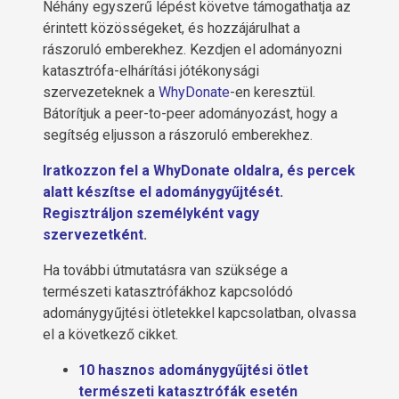
Néhány egyszerű lépést követve támogathatja az
érintett közösségeket, és hozzájárulhat a
rászoruló emberekhez. Kezdjen el adományozni
katasztrófa-elhárítási jótékonysági
szervezeteknek a
WhyDonate
-en keresztül.
Bátorítjuk a peer-to-peer adományozást, hogy a
segítség eljusson a rászoruló emberekhez.
Iratkozzon fel a WhyDonate oldalra, és percek
alatt készítse el adománygyűjtését.
Regisztráljon személyként vagy
szervezetként
.
Ha további útmutatásra van szüksége a
természeti katasztrófákhoz kapcsolódó
adománygyűjtési ötletekkel kapcsolatban, olvassa
el a következő cikket.
10 hasznos adománygyűjtési ötlet
természeti katasztrófák esetén