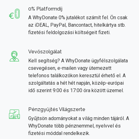
0% Platformdíj
A WhyDonate 0% jutalékot számít fel. Ön csak
az iDEAL, PayPal, Bancontact, hitelkártya stb.
fizetési feldolgozási költségeit fizeti.
Vevőszolgálat
Kell segítség? A WhyDonate ügyfélszolgálata
csevegésen, e-mailen vagy ütemezett
telefonos találkozókon keresztül érhető el. A
szolgáltatás a hét hét napján, közép-európai
idő szerint 9:00 és 17:00 óra között üzemel.
Pénzgyűjtés Világszerte
Gyűjtsön adományokat a világ minden tájáról. A
WhyDonate több pénznemmel, nyelvvel és
fizetési móddal rendelkezik.