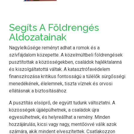
Segíts A Földrengés
Aldozatainak
Nagylelkűsége reményt adhat a romok és a
szívfájdalom közepette. A közelmúltbeli földrengések
pusztítottak a közösségekben, családok hajléktalanná
és kiszolgáltatottá váltak. A katasztrófavédelem
finanszírozása kritikus fontosságú a túlélők sürgősségi
menedékének, élelemnek, tiszta víznek és orvosi
ellátásnak a biztosításához.
A pusztítás elsöprő, de együtt tudunk változtatni. A
közösségek újjáépülhetnek, a családok újra
egyesülhetnek, és helyreállhat a remény. Minden
hozzájárulás, kicsi vagy nagy, mentőövvé válik azok
számára, akik mindent elveszítettek. Csatlakozzon