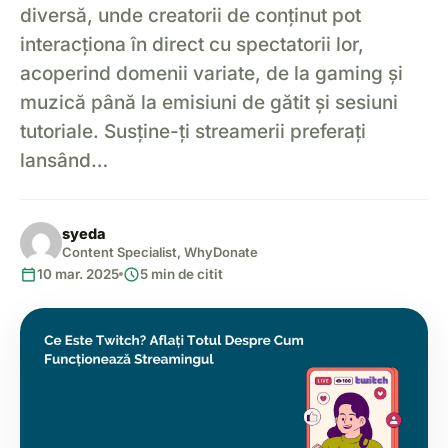
diversă, unde creatorii de conținut pot
interacționa în direct cu spectatorii lor,
acoperind domenii variate, de la gaming și
muzică până la emisiuni de gătit și sesiuni
tutoriale. Susține-ți streamerii preferați
lansând…
syeda
Content Specialist, WhyDonate
calendar_today
schedule
10 mar. 2025
5 min de citit