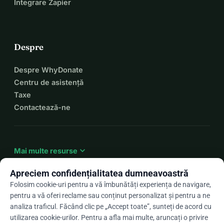
Integrare Zapier
Despre
Despre WhyDonate
Centru de asistență
Taxe
Contactează-ne
expand_more
Mai multe resurse
Apreciem confidențialitatea dumneavoastră
Folosim cookie-uri pentru a vă îmbunătăți experiența de navigare,
pentru a vă oferi reclame sau conținut personalizat și pentru a ne
arrow_drop_down
Ro
analiza traficul. Făcând clic pe „Accept toate”, sunteți de acord cu
utilizarea cookie-urilor. Pentru a afla mai multe, aruncați o privire
★★★★★
4,9 / 5 pe baza a peste 500 de recenzii