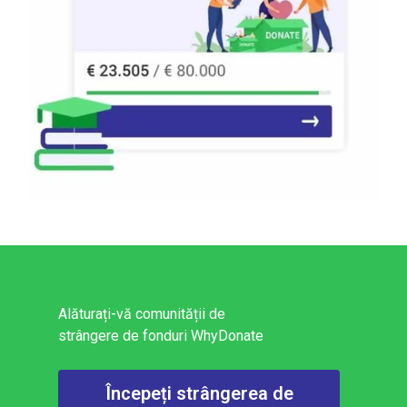
Alăturați-vă comunității de
strângere de fonduri WhyDonate
Începeți strângerea de