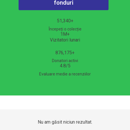
fonduri
51,340
+
Începeți o colecție
1
M+
Vizitatori lunari
876,175
+
Donatori activi
4.8
/5
Evaluare medie a recenziilor
Nu am găsit niciun rezultat.