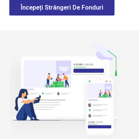
Începeți Strângeri De Fonduri