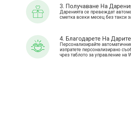
3. Получаване На Дарени
Даренията се превеждат автома
сметка всеки месец без такси з
4. Благодарете На Дарит
Персонализирайте автоматичния
изпратете персонализирано съо
чрез таблото за управление на 