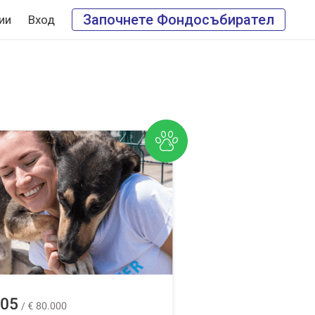
Започнете Фондосъбирател
ии
Вход