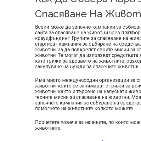
Спасяване На Живот
Всеки може да започне кампания за събиран
сайта за спасяване на животни чрез платфор
краудфъндинг. Групите за спасяване на жив
стартират кампания за събиране на средства
животни, за да подкрепят своите мисии за с
животни. Те могат да използват средствата 
като грижи за здравето на животните, разхо
закупуване на нужди за спасените животни.
Има много международни организации за сп
животни, които се занимават с грижи за вс
животни, както и търсене на напуснати живот
техните мисии за спасяване на животни. Мо
започнете кампания за събиране на средства
помогнете на животните колкото можете.
Прочетете повече за начините, по които мож
животните: