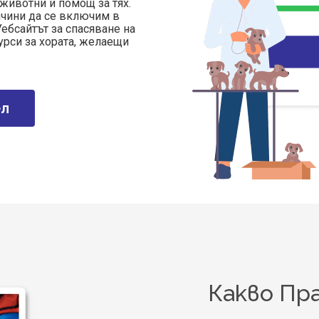
 животни и помощ за тях.
ачини да се включим в
ебсайтът за спасяване на
урси за хората, желаещи
ел
Какво Пр