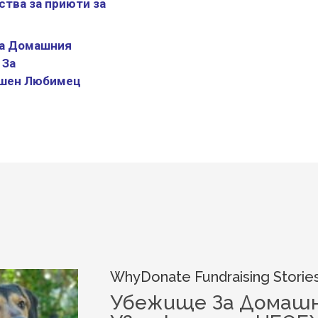
ства за приюти за
На Домашния
 За
ашен Любимец
WhyDonate Fundraising Storie
Убежище За Домашн