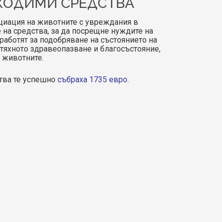
БХОДИМИ СРЕДСТВА
циация на животните с увреждания в
 на средства, за да посрещне нуждите на
работят за подобряване на състоянието на
тяхното здравеопазване и благосъстояние,
 животните.
ства те успешно
събраха 1735 евро
.