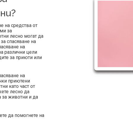
ни?
е на средства от
ми за
отни лесно могат да
 за спасяване на
пасяване на
за различни цели
дите за приюти или
асяване на
ички приютени
ни като част от
жете лесно да
 за животни и да
ете да помогнете на