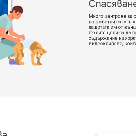
Спасяван
Много центрове за с
на животни са се по
защитата им от външ
техните цели са да 
съдържание на хорат
видеоклипове, които
За