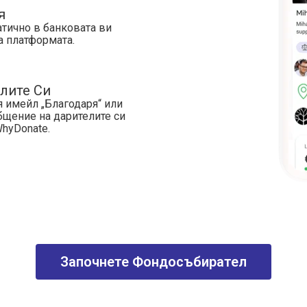
я
тично в банковата ви
а платформата.
елите Си
 имейл „Благодаря“ или
бщение на дарителите си
WhyDonate.
Започнете Фондосъбирател