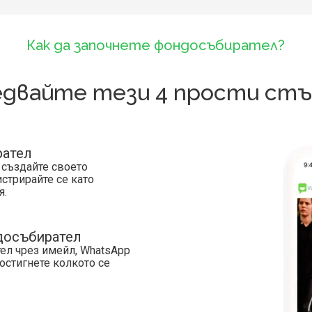
Как да започнете фондосъбирател?
едвайте тези 4 прости стъ
рател
 създайте своето
стрирайте се като
я.
досъбирател
ел чрез имейл, WhatsApp
достигнете колкото се