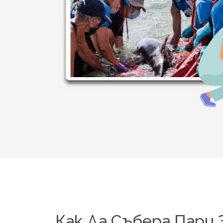
Как Да Събера Пари 