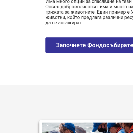
Има много опции за спасяване на тези
Освен доброволчество, има и много н
грижата за животните. Един пример е У
животни, който предлага различни рес
да се ангажират.
Започнете Фондосъбират