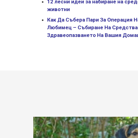
12 лесни идеи за набиране на сред
животни
Как Да Събера Пари За Операция 
Любимец – Събиране На Средства
Здравеопазването На Вашия Дом