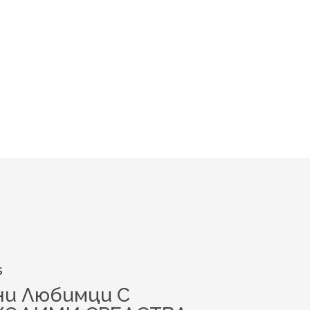
s
и Любимци С