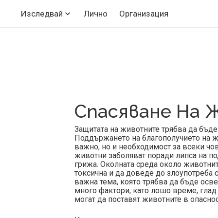
Лично
Организация
Изследвай
Спасяване На
Защитата на животните трябва да бъде
Поддържането на благополучието на ж
важно, но и необходимост за всеки чо
животни заболяват поради липса на п
грижа. Околната среда около животни
токсична и да доведе до злоупотреба с
важна тема, която трябва да бъде осве
много фактори, като лошо време, глад 
могат да поставят животните в опаснос