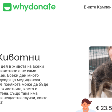
Вижте Кампан
 Животни
 цел в живота на всеки.
ивотните е не само
век. Всеки ден много
одходяща медицинска
те понякога може да бъде
 животните, което е
тена. Също така има
и нещастни случаи, които
т.