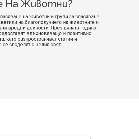
е На Животни?
пасяване на животни и групи за спасяване
светили на благополучието на животните и
ни вредни дейности. През цялата година
предоставят вдъхновяващо и позитивно
а, като разпространяват статии и
 се споделят с целия свят.