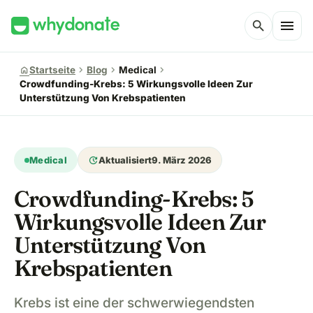
menu
search
chevron_right
chevron_right
chevron_right
home
Startseite
Blog
Medical
Crowdfunding-Krebs: 5 Wirkungsvolle Ideen Zur
Unterstützung Von Krebspatienten
update
Medical
Aktualisiert
9. März 2026
Crowdfunding-Krebs: 5
Wirkungsvolle Ideen Zur
Unterstützung Von
Krebspatienten
Krebs ist eine der schwerwiegendsten