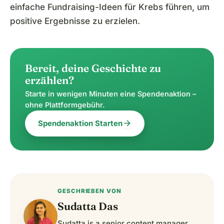
einfache Fundraising-Ideen für Krebs führen, um
positive Ergebnisse zu erzielen.
Bereit, deine Geschichte zu
erzählen?
Starte in wenigen Minuten eine Spendenaktion –
ohne Plattformgebühr.
arrow_forward
Spendenaktion Starten
GESCHRIEBEN VON
Sudatta Das
Sudatta is a senior content manager