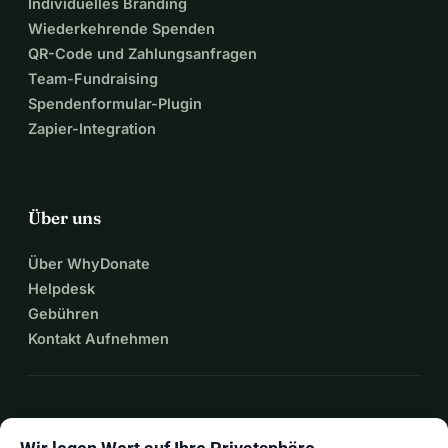
Individuelles Branding
Wiederkehrende Spenden
QR-Code und Zahlungsanfragen
Team-Fundraising
Spendenformular-Plugin
Zapier-Integration
Über uns
Über WhyDonate
Helpdesk
Gebühren
Kontakt Aufnehmen
expand_more
Mehr Ressourcen