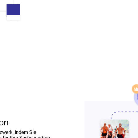
on
tzwerk, indem Sie
 für Ihre Sache werben.