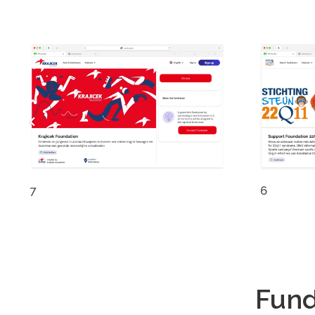
7
6
Fund