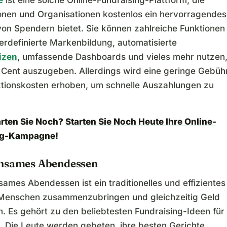
onen und Organisationen kostenlos ein hervorragendes
on Spendern bietet. Sie können zahlreiche Funktionen
erdefinierte Markenbildung, automatisierte
izen
, umfassende Dashboards und vieles mehr nutzen
 Cent auszugeben. Allerdings wird eine geringe Gebüh
ktionskosten erhoben, um schnelle Auszahlungen zu
.
rten Sie Noch?
Starten Sie Noch Heute Ihre Online-
ng-Kampagne
!
nsames Abendessen
ames Abendessen ist ein traditionelles und effizientes
 Menschen zusammenzubringen und gleichzeitig Geld
. Es gehört zu den beliebtesten Fundraising-Ideen für
e. Die Leute werden gebeten, ihre besten Gerichte