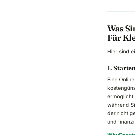
Was Si
Für Kl
Hier sind e
1. Start
Eine Onlin
kostengünst
ermöglicht 
während Si
der richti
und finanz
WhyDonat