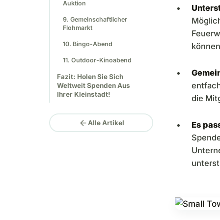
Auktion
Unters
9. Gemeinschaftlicher
Möglich
Flohmarkt
Feuerw
10. Bingo-Abend
können
11. Outdoor-Kinoabend
Gemein
Fazit: Holen Sie Sich
entfach
Weltweit Spenden Aus
Ihrer Kleinstadt!
die Mi
arrow_back
Alle Artikel
Es pass
Spende
Untern
unterst