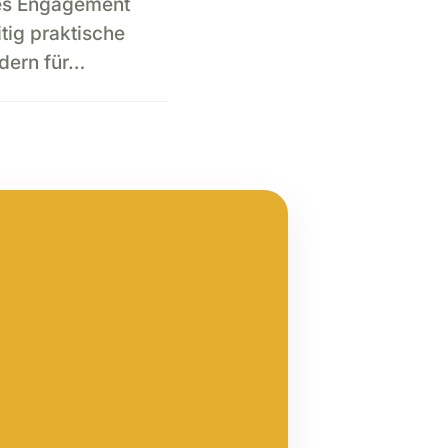
hes Engagement
itig praktische
ldern für…