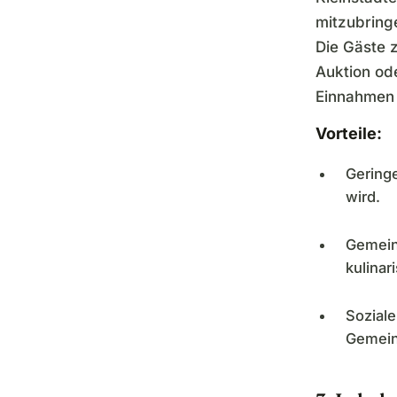
mitzubringe
Die Gäste z
Auktion od
Einnahmen 
Vorteile:
Gering
wird.
Gemeins
kulinar
Soziale
Gemeind