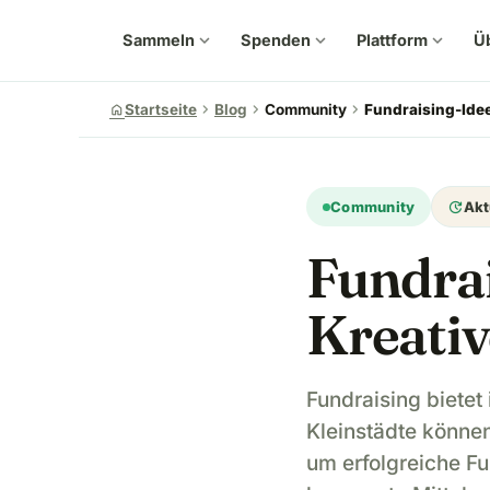
Sammeln
expand_more
Spenden
expand_more
Plattform
expand_more
Ü
chevron_right
chevron_right
chevron_right
home
Startseite
Blog
Community
Fundraising-Idee
update
Community
Akt
Fundrai
Kreativ
Fundraising bietet
Kleinstädte könne
um erfolgreiche Fu