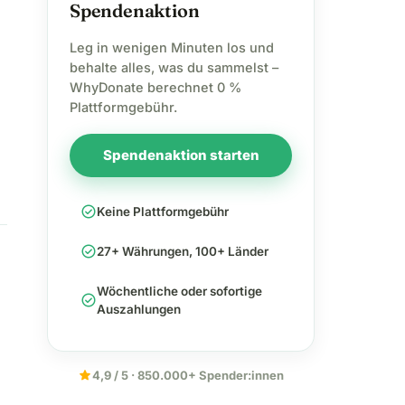
Spendenaktion
Leg in wenigen Minuten los und
behalte alles, was du sammelst –
WhyDonate berechnet 0 %
Plattformgebühr.
Spendenaktion starten
check_circle
Keine Plattformgebühr
check_circle
27+ Währungen, 100+ Länder
Wöchentliche oder sofortige
check_circle
Auszahlungen
star
4,9 / 5 · 850.000+ Spender:innen