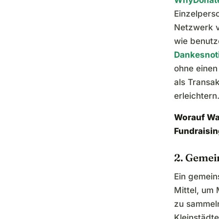
Einzelpers
Netzwerk v
wie benutz
Dankesnot
ohne einen
als Transa
erleichtern
Worauf Wa
Fundraisi
2. Gemei
Ein gemeins
Mittel, um
zu sammeln
Kleinstädt