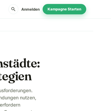
search
Anmelden
Kampagne Starten
nstädte:
tegien
ausforderungen.
indungen nutzen,
 erfordern