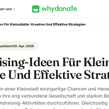
ber uns
expand_more
n Für Kleinstädte: Kreative Und Effektive Strategien
ualisiert
30. Apr. 2026
sing-Ideen Für Klei
e Und Effektive Stra
 in einer Kleinstadt einzigartige Chancen und Her
n ihre eng verbundene Gesellschaft und starken B
ndraising-Aktivitäten durchzuführen. Gleichzeitig