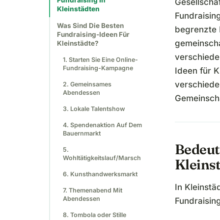
Fundraising In
Gesellscha
Kleinstädten
Fundraising
Was Sind Die Besten
begrenzte 
Fundraising-Ideen Für
gemeinschaf
Kleinstädte?
verschieden
1. Starten Sie Eine Online-
Fundraising-Kampagne
Ideen für K
verschiede
2. Gemeinsames
Abendessen
Gemeinscha
3. Lokale Talentshow
4. Spendenaktion Auf Dem
Bauernmarkt
Bedeut
5.
Wohltätigkeitslauf/Marsch
Kleins
6. Kunsthandwerksmarkt
In Kleinstä
7. Themenabend Mit
Abendessen
Fundraising
8. Tombola oder Stille