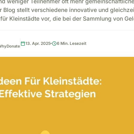
und weniger Teilnehmer oft mehr gemeinschaftlic
r Blog stellt verschiedene innovative und gleichze
für Kleinstädte vor, die bei der Sammlung von Ge
calendar_today
schedule
13. Apr. 2025
6 Min. Lesezeit
, WhyDonate