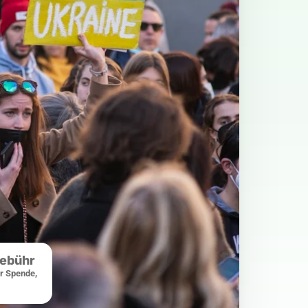
gebühr
er Spende,