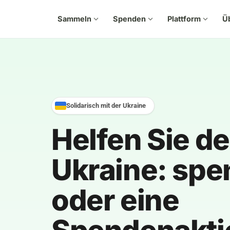
Sammeln
expand_more
Spenden
expand_more
Plattform
expand_more
Ü
Solidarisch mit der Ukraine
Helfen Sie de
Ukraine: sp
oder eine