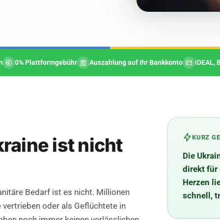
m
0% Plattformgebühr
Auszahlung auf Ihr Bankkonto
iDEAL, 
KURZ G
raine ist nicht
Die Ukrai
direkt fü
Herzen li
itäre Bedarf ist es nicht. Millionen
schnell, 
vertrieben oder als Geflüchtete in
aben noch immer keinen verlässlichen