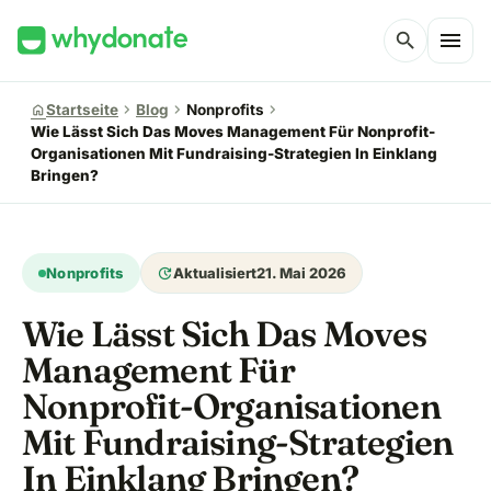
menu
search
chevron_right
chevron_right
chevron_right
home
Startseite
Blog
Nonprofits
Wie Lässt Sich Das Moves Management Für Nonprofit-
Organisationen Mit Fundraising-Strategien In Einklang
Bringen?
update
Nonprofits
Aktualisiert
21. Mai 2026
Wie Lässt Sich Das Moves
Management Für
Nonprofit-Organisationen
Mit Fundraising-Strategien
In Einklang Bringen?