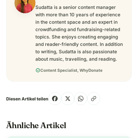
Sudatta is a senior content manager
with more than 10 years of experience
in the content space and an expert in
crowdfunding and fundraising-related
topics. She enjoys creating engaging
and reader-friendly content. In addition
to writing, Sudatta is also passionate
about music, travelling, and reading.
verified
Content Specialist, WhyDonate
Diesen Artikel teilen
Ähnliche Artikel