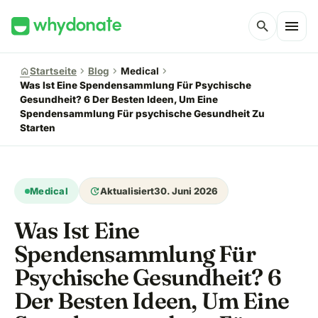
menu
search
chevron_right
chevron_right
chevron_right
home
Startseite
Blog
Medical
Was Ist Eine Spendensammlung Für Psychische
Gesundheit? 6 Der Besten Ideen, Um Eine
Spendensammlung Für psychische Gesundheit Zu
Starten
update
Medical
Aktualisiert
30. Juni 2026
Was Ist Eine
Spendensammlung Für
Psychische Gesundheit? 6
Der Besten Ideen, Um Eine