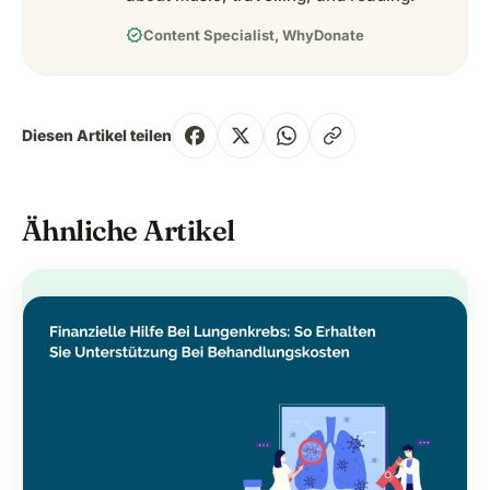
verified
Content Specialist, WhyDonate
Diesen Artikel teilen
Ähnliche Artikel