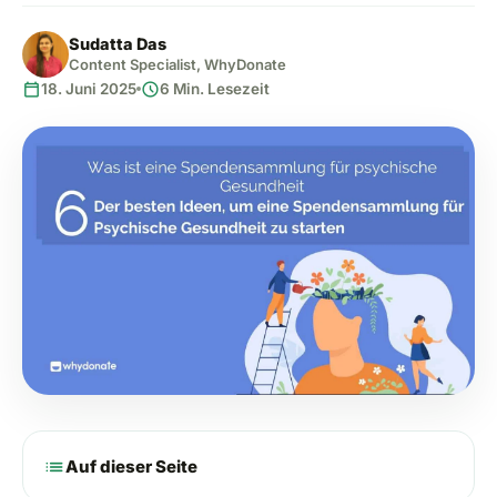
Sudatta Das
Content Specialist, WhyDonate
calendar_today
schedule
18. Juni 2025
6 Min. Lesezeit
list
Auf dieser Seite