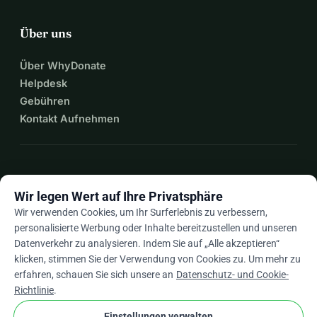
Über uns
Über WhyDonate
Helpdesk
Gebühren
Kontakt Aufnehmen
expand_more
Mehr Ressourcen
Wir legen Wert auf Ihre Privatsphäre
Wir verwenden Cookies, um Ihr Surferlebnis zu verbessern,
personalisierte Werbung oder Inhalte bereitzustellen und unseren
Datenverkehr zu analysieren. Indem Sie auf „Alle akzeptieren“
arrow_drop_down
De
klicken, stimmen Sie der Verwendung von Cookies zu. Um mehr zu
erfahren, schauen Sie sich unsere an
Datenschutz- und Cookie-
★★★★★
4,9 / 5 basierend auf 500+ Bewertungen
Richtlinie
.
Einstellungen verwalten