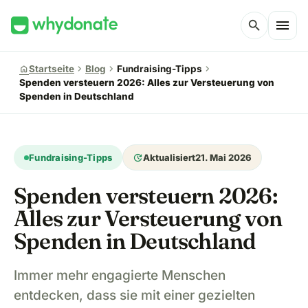
menu
search
chevron_right
chevron_right
chevron_right
home
Startseite
Blog
Fundraising-Tipps
Spenden versteuern 2026: Alles zur Versteuerung von
Spenden in Deutschland
update
Fundraising-Tipps
Aktualisiert
21. Mai 2026
Spenden versteuern 2026:
Alles zur Versteuerung von
Spenden in Deutschland
Immer mehr engagierte Menschen
entdecken, dass sie mit einer gezielten