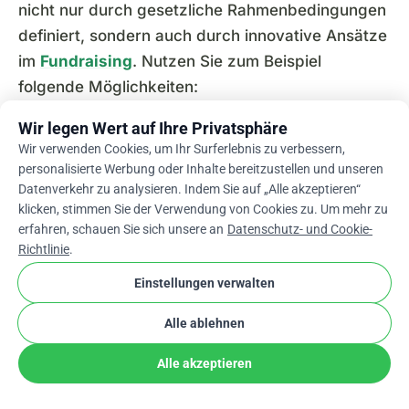
nicht nur durch gesetzliche Rahmenbedingungen
definiert, sondern auch durch innovative Ansätze
im
Fundraising
. Nutzen Sie zum Beispiel
folgende Möglichkeiten:
Wir legen Wert auf Ihre Privatsphäre
Crowdfunding-Plattformen:
Plattformen wie
Wir verwenden Cookies, um Ihr Surferlebnis zu verbessern,
WhyDonate ermöglichen es, schnell und
personalisierte Werbung oder Inhalte bereitzustellen und unseren
unkompliziert Spenden zu sammeln.
Datenverkehr zu analysieren. Indem Sie auf „Alle akzeptieren“
klicken, stimmen Sie der Verwendung von Cookies zu. Um mehr zu
erfahren, schauen Sie sich unsere an
Datenschutz- und Cookie-
Wiederkehrende Spenden
:
Durch
Richtlinie
.
regelmäßige, automatisierte Spenden lassen
sich langfristige Projekte finanzieren. Dies
Einstellungen verwalten
schafft Planungssicherheit und bietet
Alle ablehnen
kontinuierliche steuerliche Vorteile.
Alle akzeptieren
Spendensammelprogramme:
Mit einem
strukturierten
Spendensammelprogramm