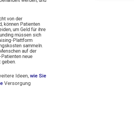
e behandelt werden, und
ht von der
, können Patienten
eiden, um Geld für ihre
unding müssen sich
aising-Plattform
lungskosten sammeln.
 Menschen auf der
-Patienten neue
t geben.
weitere Ideen,
wie Sie
he
Versorgung