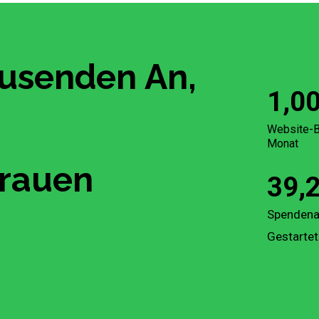
ausenden An,
1,0
Website-B
Monat
rauen
39,
Spendena
Gestartet