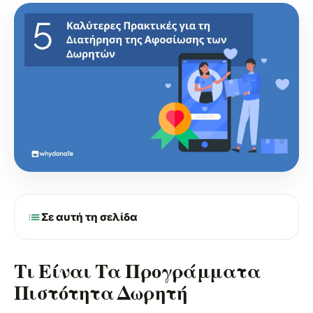
list
Σε αυτή τη σελίδα
Τι Είναι Τα Προγράμματα
Πιστότητα Δωρητή