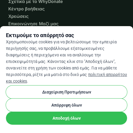
Σχετικά με το WhyDonate
Κέντρο βοήθειας
Χρεώσεις
Επικοινώνησε Μαζί μας
Εκτιμούμε το απόρρητό σας
Χρησιμοποιούμε cookies για να βελτιώσουμε την εμπειρία
περιήγησής σας, να προβάλλουμε εξατομικευμένες
expand_more
Περισσότεροι πόροι
διαφημίσεις ή περιεχόμενο και να αναλύουμε την
επισκεψιμότητά μας. Κάνοντας κλικ στο "Αποδοχή όλων",
συναινείτε στη χρήση των cookies από εμάς. Για να μάθετε
περισσότερα, ρίξτε μια ματιά στο δικό μας
πολιτική απορρήτου
και cookies
.
arrow_drop_down
El
★★★★★
4,9 / 5 βάσει 500+ κριτικών
Διαχείριση Προτιμήσεων
Απόρριψη όλων
© 2012–2026
WhyDonate
Απόρρητο και cookies
Αποδοχή όλων
cookie
Όροι και προϋποθέσεις
Ρυθμίσεις Cookies
Κατασκευασμένο στην Ευρώπη
★