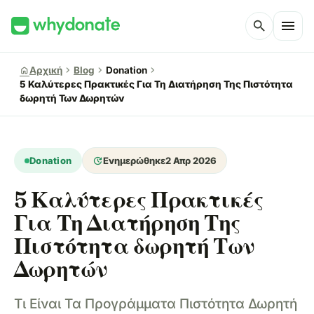
menu
search
chevron_right
chevron_right
chevron_right
home
Αρχική
Blog
Donation
5 Καλύτερες Πρακτικές Για Τη Διατήρηση Της Πιστότητα
δωρητή Των Δωρητών
update
Donation
Ενημερώθηκε
2 Απρ 2026
5 Καλύτερες Πρακτικές
Για Τη Διατήρηση Της
Πιστότητα δωρητή Των
Δωρητών
Τι Είναι Τα Προγράμματα Πιστότητα Δωρητή