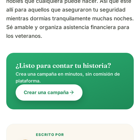
nobles que cualquiera puede hacer. Así que esté
allí para aquellos que aseguraron tu seguridad
mientras dormías tranquilamente muchas noches.
Sé amable y organiza asistencia financiera para
los veteranos.
¿Listo para contar tu historia?
Crea una campaña en minutos, sin comisión de
plataforma.
arrow_forward
Crear una campaña
ESCRITO POR