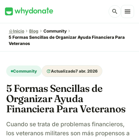
menu
search
chevron_right
chevron_right
chevron_right
home
Inicio
Blog
Community
5 Formas Sencillas de Organizar Ayuda Financiera Para
Veteranos
update
Community
Actualizado
7 abr. 2026
5 Formas Sencillas de
Organizar Ayuda
Financiera Para Veteranos
Cuando se trata de problemas financieros,
los veteranos militares son más propensos a