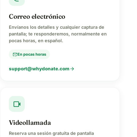
Correo electrónico
Envíanos los detalles y cualquier captura de
pantalla; te responderemos, normalmente en
pocas horas, en español.
mark_email_read
En pocas horas
arrow_forward
support@whydonate.com
videocam
Videollamada
Reserva una sesión gratuita de pantalla