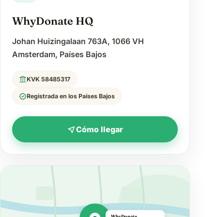
WhyDonate HQ
Johan Huizingalaan 763A, 1066 VH
Amsterdam, Países Bajos
account_balance
KVK 58485317
verified
Registrada en los Países Bajos
near_me
Cómo llegar
WhyDonate