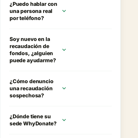
¿Puedo hablar con
expand_more
una persona real
por teléfono?
Soy nuevo en la
recaudación de
expand_more
fondos, ¿alguien
puede ayudarme?
¿Cómo denuncio
expand_more
una recaudación
sospechosa?
¿Dónde tiene su
expand_more
sede WhyDonate?