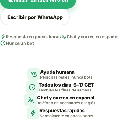
forum
Iniciar un chat en vivo
Escribir por WhatsApp
bolt
translate
Respuesta en pocas horas
Chat y correo en español
sentiment_satisfied
Nunca un bot
Ayuda humana
support_agent
Personas reales, nunca bots
Todos los días, 9–17 CET
schedule
También los fines de semana
Chat y correo en español
translate
Teléfono en neerlandés o inglés
Respuestas rápidas
bolt
Normalmente en pocas horas