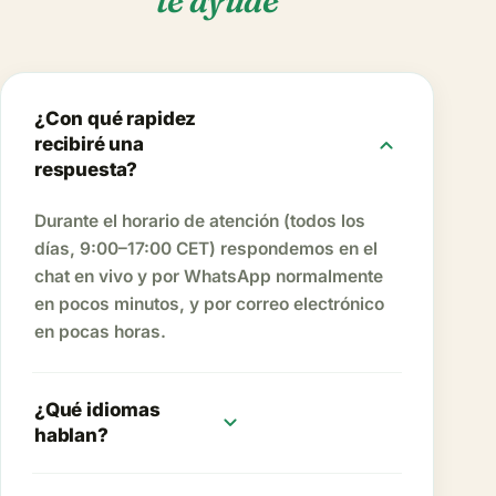
te ayude
¿Con qué rapidez
expand_more
recibiré una
respuesta?
Durante el horario de atención (todos los
días, 9:00–17:00 CET) respondemos en el
chat en vivo y por WhatsApp normalmente
en pocos minutos, y por correo electrónico
en pocas horas.
¿Qué idiomas
expand_more
hablan?