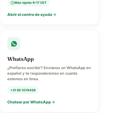
schedule
Más rápido 9–17 CET
arrow_forward
Abrir el centro de ayuda
WhatsApp
¿Prefieres escribir? Envíanos un WhatsApp en
español y te responderemos en cuanto
estemos en línea.
+31 85 1074458
arrow_forward
Chatear por WhatsApp