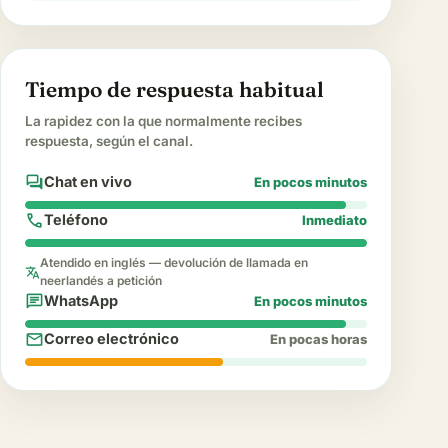
Tiempo de respuesta habitual
La rapidez con la que normalmente recibes
respuesta, según el canal.
forum
Chat en vivo
En pocos minutos
call
Teléfono
Inmediato
Atendido en inglés — devolución de llamada en
translate
neerlandés a petición
chat
WhatsApp
En pocos minutos
mail
Correo electrónico
En pocas horas