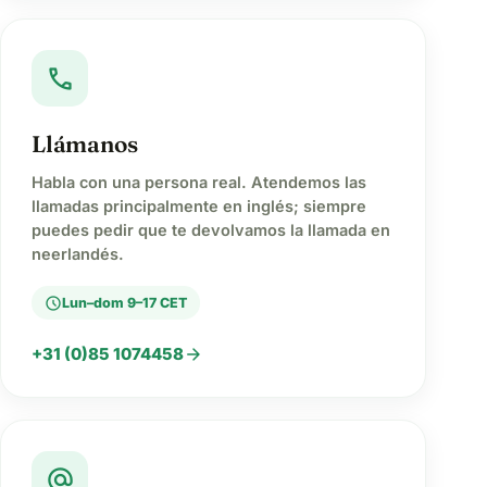
call
Llámanos
Habla con una persona real. Atendemos las
llamadas principalmente en inglés; siempre
puedes pedir que te devolvamos la llamada en
neerlandés.
schedule
Lun–dom 9–17 CET
arrow_forward
+31 (0)85 1074458
alternate_email