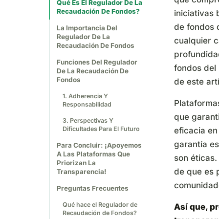
Qué Es El Regulador De La
Recaudación De Fondos?
iniciativas
de fondos 
La Importancia Del
Regulador De La
cualquier 
Recaudación De Fondos
profundida
Funciones Del Regulador
fondos del 
De La Recaudación De
Fondos
de este art
1. Adherencia Y
Plataform
Responsabilidad
que garanti
3. Perspectivas Y
Dificultades Para El Futuro
eficacia en
garantía e
Para Concluir: ¡Apoyemos
A Las Plataformas Que
son éticas.
Priorizan La
de que es p
Transparencia!
comunidade
Preguntas Frecuentes
Qué hace el Regulador de
Así que, p
Recaudación de Fondos?