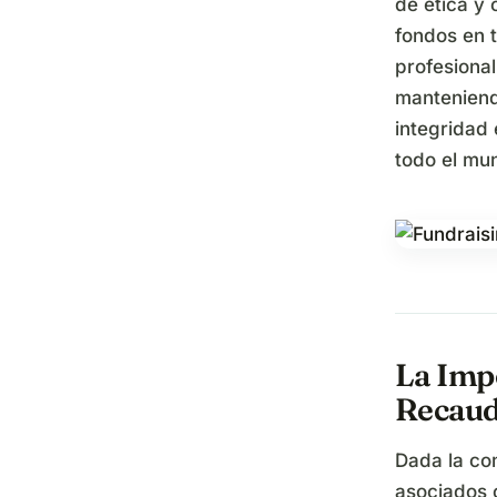
de ética y
fondos en 
profesional
manteniend
integridad
todo el mu
La Imp
Recaud
Dada la co
asociados 