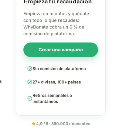
Empieza tu recaudación
Empieza en minutos y quédate
con todo lo que recaudes:
WhyDonate cobra un 0 % de
comisión de plataforma.
Crear una campaña
check_circle
Sin comisión de plataforma
a
check_circle
27+ divisas, 100+ países
Retiros semanales o
check_circle
instantáneos
star
4,9 / 5 · 850.000+ donantes