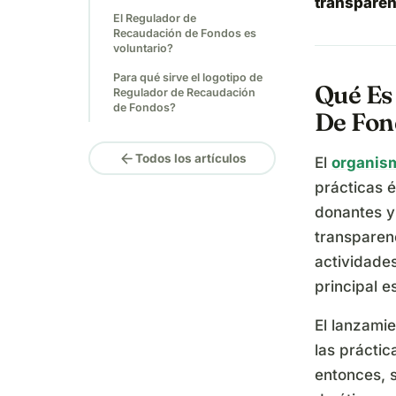
transparenc
El Regulador de
Recaudación de Fondos es
voluntario?
Para qué sirve el logotipo de
Qué Es
Regulador de Recaudación
de Fondos?
De Fon
arrow_back
Todos los artículos
El
organis
prácticas 
donantes y
transparenc
actividades
principal 
El lanzamie
las prácti
entonces, 