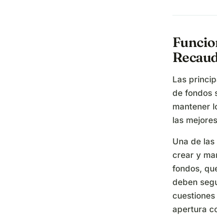
Funcio
Recaud
Las princi
de fondos s
mantener l
las mejores
Una de las
crear y ma
fondos, que
deben segu
cuestiones 
apertura c