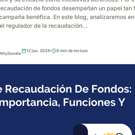
 recaudación de fondos desempeñan un papel tan 
r campaña benéfica. En este blog, analizaremos e
 el regulador de la recaudación…
calendar_today
schedule
12 jun. 2024
8 min de lectura
, WhyDonate