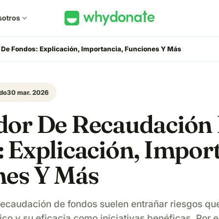
sotros
expand_more
De Fondos: Explicación, Importancia, Funciones Y Más
do
30 mar. 2026
dor De Recaudación
 Explicación, Import
nes Y Más
 recaudación de fondos suelen entrañar riesgos q
ico y su eficacia como iniciativas benéficas. Por e