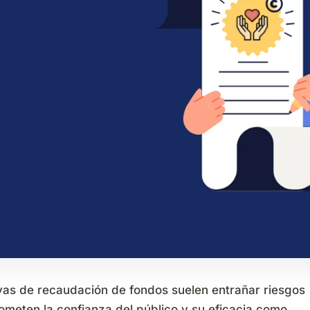
ivas de recaudación de fondos suelen entrañar riesgos
meten la confianza del público y su eficacia como