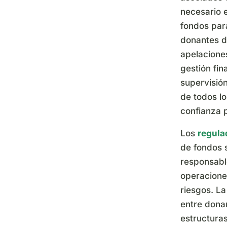
necesario 
fondos para
donantes d
apelacione
gestión fin
supervisión
de todos lo
confianza p
Los
regula
de fondos 
responsable
operacione
riesgos. L
entre dona
estructuras