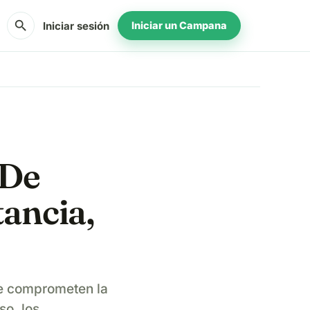
search
Iniciar sesión
Iniciar un Campana
 De
ancia,
ue comprometen la
so, los