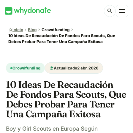
menu
search
chevron_right
chevron_right
chevron_right
home
Inicio
Blog
Crowdfunding
10 Ideas De Recaudación De Fondos Para Scouts, Que
Debes Probar Para Tener Una Campaña Exitosa
update
Crowdfunding
Actualizado
2 abr. 2026
10 Ideas De Recaudación
De Fondos Para Scouts, Que
Debes Probar Para Tener
Una Campaña Exitosa
Boy y Girl Scouts en Europa Según