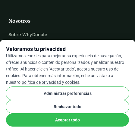
Nosotros
Sobre WhyDonate
Centro de ayuda
Valoramos tu privacidad
Comisiones
Utilizamos cookies para mejorar su experiencia de navegación,
Contáctanos
ofrecer anuncios o contenido personalizados y analizar nuestro
tráfico. Al hacer clic en "Aceptar todo", acepta nuestro uso de
cookies. Para obtener más información, eche un vistazo a
nuestro
política de privacidad y cookies
.
expand_more
Más recursos
Administrar preferencias
Rechazar todo
arrow_drop_down
Es
Aceptar todo
★★★★★
4,9 / 5 según más de 500 reseñas