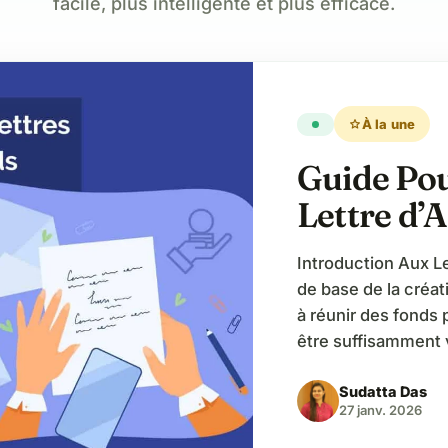
facile, plus intelligente et plus efficace.
star
À la une
Guide Pou
Lettre d’
Introduction Aux L
de base de la créat
à réunir des fonds 
être suffisamment 
motivés à contribu
Sudatta Das
argent durement ga
27 janv. 2026
être perçue com