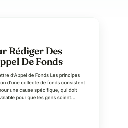
r Rédiger Des
Appel De Fonds
ettre d’Appel de Fonds Les principes
ion d’une collecte de fonds consistent
pour une cause spécifique, qui doit
valable pour que les gens soient
er. Lorsqu’une personne donne son
gné à une cause, cette dernière doit
me…