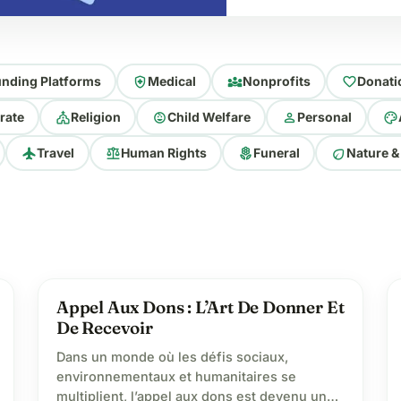
health_and_safety
diversity_3
favorite
nding Platforms
Medical
Nonprofits
Donati
church
child_care
person
palette
rate
Religion
Child Welfare
Personal
flight
balance
local_florist
eco
Travel
Human Rights
Funeral
Nature &
lightbulb
Appel Aux Dons : L’Art De Donner Et
De Recevoir
Dans un monde où les défis sociaux,
environnementaux et humanitaires se
multiplient, l’appel aux dons est devenu un