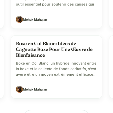
outil essentiel pour soutenir des causes qui
nous tiennent à cœur. Que ce soit pour
financer un projet innovant, venir en aide à
Mehak Mahajan
des populations en difficulté, ou protéger
notre planète, les dons jouent un rôle
crucial…
sports_soccer
Boxe en Col Blanc: Idées de
Cagnotte Boxe Pour Une Œuvre de
Bienfaisance
Boxe en Col Blanc, un hybride innovant entre
la boxe et la collecte de fonds caritatifs, s’est
avéré être un moyen extrêmement efficace
de collecte de fonds caritatifs. Les
événements organisés dans le cadre
Mehak Mahajan
passionnant d’un ring de boxe servent de
plateformes puissantes pour sensibiliser le
public et collecter des fonds pour diverses
causes caritatives….