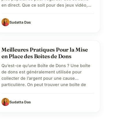
en direct. Que ce soit pour des jeux vidéo,
des créations artistiques ou des discussions
en direct, les streamers comptent sur le
Sudatta Das
soutien de leur communauté. Faire un don
Twitch est un excellent moyen de soutenir
vos créateurs préférés. Dans ce guide,…
favorite
Meilleures Pratiques Pour la Mise
en Place des Boîtes de Dons
Qu’est-ce qu’une Boîte de Dons ? Une boîte
de dons est généralement utilisée pour
collecter de l’argent pour une cause
particulière. On peut trouver une boîte de
collecte ou une boîte de dons dans divers
lieux publics tels que les bibliothèques, les
Sudatta Das
églises et les musées. Elles sont utilisées
pour générer des revenus supplémentaires.
Si…