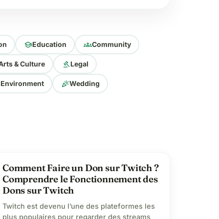
school
groups
on
Education
Community
gavel
Arts & Culture
Legal
celebration
 Environment
Wedding
favorite
Comment Faire un Don sur Twitch ?
Comprendre le Fonctionnement des
Dons sur Twitch
Twitch est devenu l’une des plateformes les
plus populaires pour regarder des streams