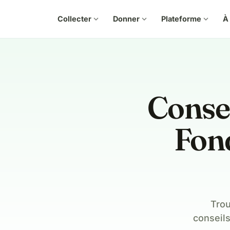
Collecter
expand_more
Donner
expand_more
Plateforme
expand_more
À
Consei
Fon
Trou
conseils