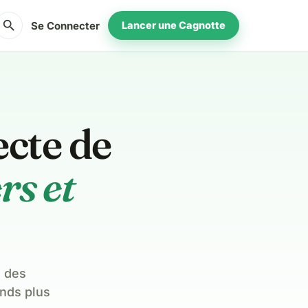
search
Se Connecter
Lancer une Cagnotte
ecte de
rs et
à des
onds plus