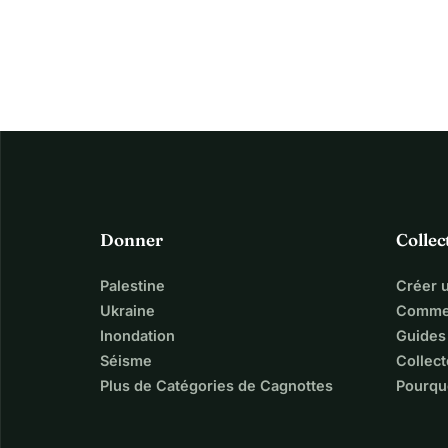
des dons à d’innombrables…
Donner
Collec
Palestine
Créer 
Ukraine
Commen
Inondation
Guides
Séisme
Collect
Plus de Catégories de Cagnottes
Pourqu