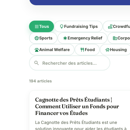
apps
lightbulb
volunteer_activism
Tous
Fundraising Tips
Crowdfu
sports_soccer
emergency
corporate_fare
Sports
Emergency Relief
Corpo
pets
restaurant
house
Animal Welfare
Food
Housing
search
194 articles
school
Cagnotte des Prêts Étudiants |
Comment Utiliser un Fonds pour
Financer vos Études
La Cagnotte des Prêts Étudiants est une
solution innovante pour aider les étudiants à