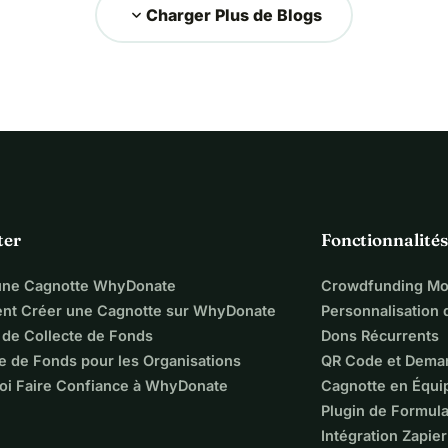
expand_more
Charger Plus de Blogs
ter
Fonctionnalités
une Cagnotte WhyDonate
Crowdfunding Mo
t Créer une Cagnotte sur WhyDonate
Personnalisation
 de Collecte de Fonds
Dons Récurrents
e de Fonds pour les Organisations
QR Code et Dema
oi Faire Confiance à WhyDonate
Cagnotte en Équi
Plugin de Formula
Intégration Zapier