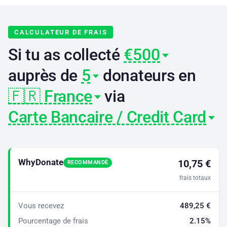
CALCULATEUR DE FRAIS
Si tu as collecté
€500
auprès de
5
donateurs en
🇫🇷 France
via
Carte Bancaire / Credit Card
WhyDonate
10,75 €
RECOMMANDÉ
frais totaux
Vous recevez
489,25 €
Pourcentage de frais
2.15%