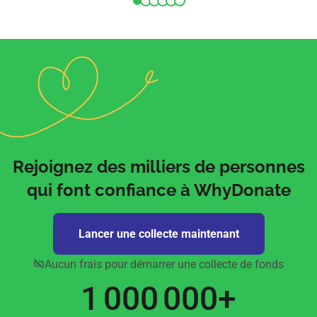
même un widget
fonctionne
WordPress.
problème.
Rejoignez des milliers de personnes
qui font confiance à WhyDonate
Lancer une collecte maintenant
Aucun frais pour démarrer une collecte de fonds
1 000 000+