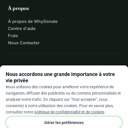
À propos
À propos de WhyDonate
Centre d'aide
Frais
Nous Contacter
expand_more
Plus de ressources
Nous accordons une grande importance à votre
vie privée
Nous utilisons des cookies pour améliorer votre expérience de
navigation, diffuser des publicités ou du contenu personnalisés et
arrow_drop_down
Fr
analyser notre trafic. En cliquant sur "Tout accepter", vous
consentez à notre utilisation des cookies. Pour en savoir plus,
★★★★★
4,9 / 5 sur la base de 500+ avis
consultez notre
politique de confidentialité et de cookies
.
Gérer les préférences