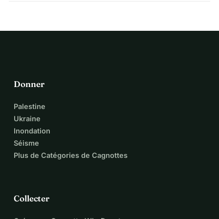
La plupart des plateformes facturent des frais de
plateforme, un pourcentage par transaction plus élevé, ou
les deux. Les frais de plateforme de 0 % de WhyDonate,
combinés à des tarifs de traitement locaux et bas, font
qu'une plus grande partie de chaque don parvient à votre
cause. Utilisez le calculateur ci-dessus pour comparer les
frais selon votre situation précise.
Donner
Palestine
Ukraine
Inondation
Séisme
Plus de Catégories de Cagnottes
Collecter