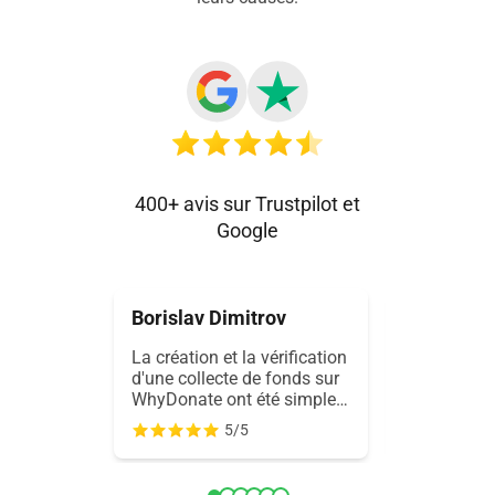
400+ avis sur Trustpilot et
Google
Borislav Dimitrov
Robert W
La création et la vérification
Ma premièr
d'une collecte de fonds sur
fonds sur
WhyDonate ont été simples.
connu quel
Je me suis inscrit, j'ai créé,
contretemp
5/5
vérifié et lancé ma collecte
assistance 
en une heure, avec un
efficace a 
excellent support. Ils ont
collecte de