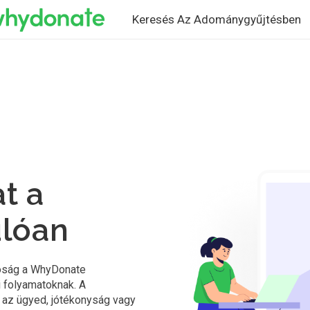
Keresés Az Adománygyűjtésben
t a
úlóan
lóság a WhyDonate
 folyamatoknak. A
 az ügyed, jótékonyság vagy