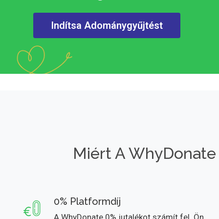
Indítsa Adománygyűjtést
Miért A WhyDonate
0% Platformdíj
A WhyDonate 0% jutalékot számít fel. Ön