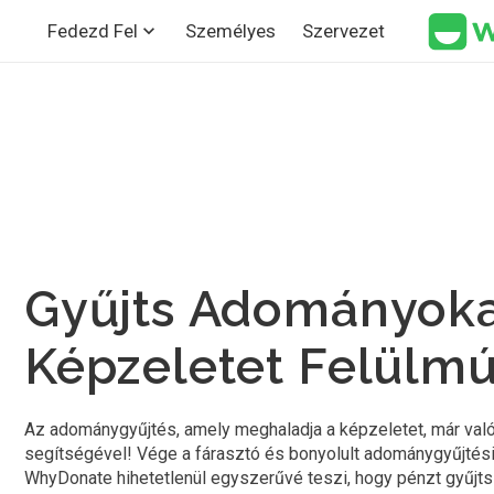
Személyes
Szervezet
Fedezd Fel
Gyűjts Adományoka
Képzeletet Felülm
Az adománygyűjtés, amely meghaladja a képzeletet, már va
segítségével! Vége a fárasztó és bonyolult adománygyűjtési
WhyDonate hihetetlenül egyszerűvé teszi, hogy pénzt gyűjts