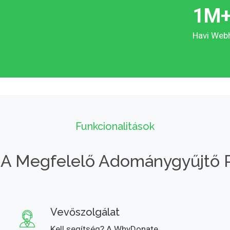
1
M
Havi Web
Funkcionalitások
 A Megfelelő Adománygyűjtő 
Vevőszolgálat
Kell segítség? A WhyDonate