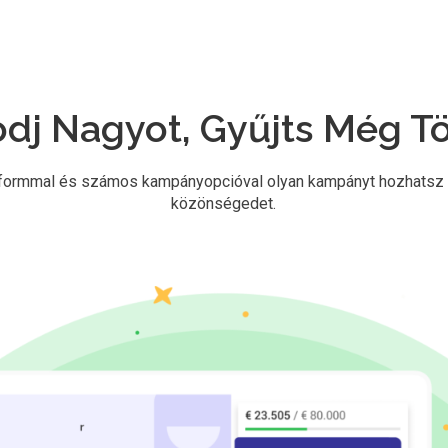
dj Nagyot, Gyűjts Még T
tformmal és számos kampányopcióval olyan kampányt hozhatsz l
közönségedet.