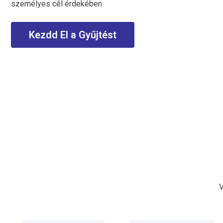
személyes cél érdekében.
Kezdd El a Gyűjtést
V