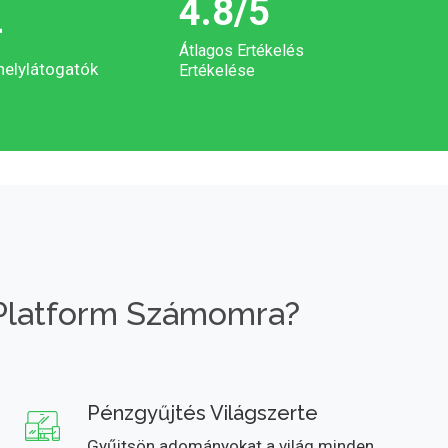
4.8
/5
+
Átlagos Ertékelés
helylátogatók
Ertékelése
Platform Számomra?
Pénzgyűjtés Világszerte
Gyűjtsön adományokat a világ minden