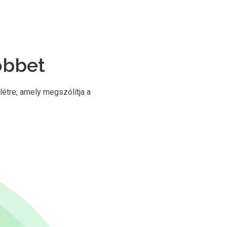
öbbet
étre, amely megszólítja a