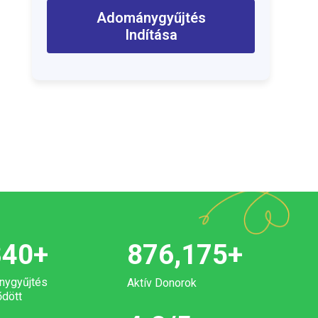
Adománygyűjtés
Indítása
340
+
876,175
+
nygyűjtés
Aktív Donorok
dött