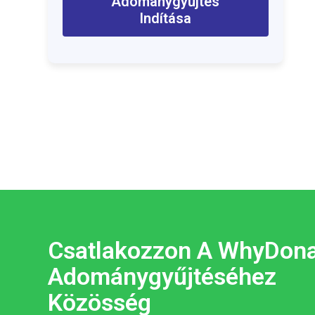
Adománygyűjtés
Indítása
Csatlakozzon A WhyDon
Adománygyűjtéséhez
Közösség