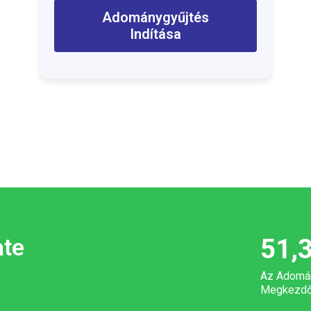
Adománygyűjtés
Indítása
ate
51,
Az Adomá
Megkezdő