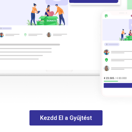
Kezdd El a Gyűjtést