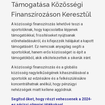
Támogatása Közösségi
Finanszírozáson Keresztül
A közösségi finanszírozás lehetővé teszi a
sportolóknak, hogy kapcsolatba lépjenek
támogatóikkal, frissítéseket nyújtsanak
előrehaladásukról, és kifejezzék hálájukat a kapott
támogatásért. Ez nemcsak anyagilag segíti a
sportolókat, hanem erős közösséget is épít a
támogatókból, akik elkötelezettek a sikerük iránt.
A közösségi finanszírozás és a globális
közösség nagylelkűségének kihasználásával a
sportolók az edzésükre és a felkészülésükre
koncentrálhatnak anélkül, hogy pénzügyi
nehézségek miatt kellene aggódniuk.
Segítsd őket, hogy részt vehessenek a 2024-
es párizsi olimpiai játékokon!