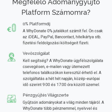
Megfelelő Adománygyűjtő
Platform Számomra?
0% Platformdíj
A WhyDonate 0% jutalékot számít fel. Ön csak
az iDEAL, PayPal, Bancontact, hitelkártya stb.
fizetési feldolgozási költségeit fizeti.
Vevőszolgálat
Kell segítség? A WhyDonate ügyfélszolgálata
csevegésen, e-mailen vagy ütemezett
telefonos találkozókon keresztül érhető el. A
szolgáltatás a hét hét napján, közép-európai
idő szerint 9:00 és 17:00 óra között üzemel.
Pénzgyűjtés Világszerte
Gyűjtsön adományokat a világ minden tájáról. A
WhyDonate több pénznemmel, nyelvvel és