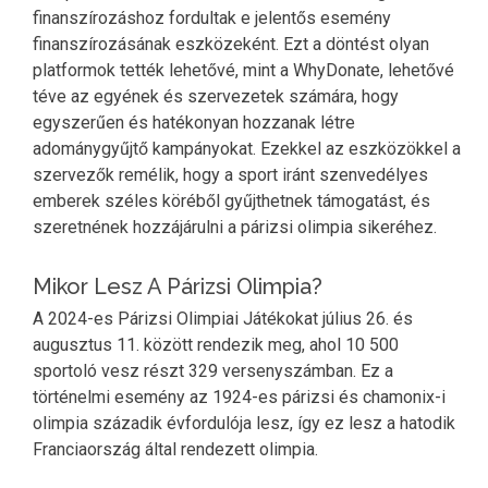
finanszírozáshoz fordultak e jelentős esemény
finanszírozásának eszközeként. Ezt a döntést olyan
platformok tették lehetővé, mint a WhyDonate, lehetővé
téve az egyének és szervezetek számára, hogy
egyszerűen és hatékonyan hozzanak létre
adománygyűjtő kampányokat. Ezekkel az eszközökkel a
szervezők remélik, hogy a sport iránt szenvedélyes
emberek széles köréből gyűjthetnek támogatást, és
szeretnének hozzájárulni a párizsi olimpia sikeréhez.
Mikor Lesz A Párizsi Olimpia?
A 2024-es Párizsi Olimpiai Játékokat július 26. és
augusztus 11. között rendezik meg, ahol 10 500
sportoló vesz részt 329 versenyszámban. Ez a
történelmi esemény az 1924-es párizsi és chamonix-i
olimpia századik évfordulója lesz, így ez lesz a hatodik
Franciaország által rendezett olimpia.