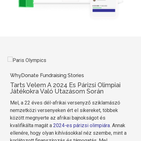
WhyDonate Fundraising Stories
Tarts Velem A 2024 Es Párizsi Olimpiai
Játékokra Való Utazásom Során
Mel, a 22 éves dél-afrikai versenyző sziklamászó
nemzetközi versenyeken ért el sikereket, többek
között megnyerte az afrikai bajnokságot és
kvalifikálta magát a
2024-es párizsi olimpiára
. Annak
ellenére, hogy olyan kihívásokkal néz szembe, mint a
korlátozott finanszírozás és támogatás, Mel