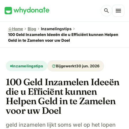
menu
search
chevron_right
chevron_right
chevron_right
home
Home
Blog
Inzamelingstips
100 Geld Inzamelen Ideeën die u Efficiënt kunnen Helpen
Geld in te Zamelen voor uw Doel
update
Inzamelingstips
Bijgewerkt
30 jun. 2026
100 Geld Inzamelen Ideeën
die u Efficiënt kunnen
Helpen Geld in te Zamelen
voor uw Doel
geld inzamelen lijkt soms wel op het lopen