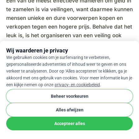
Eén van de meest effectieve manieren om geld in
te zamelen is via veilingen, want daarmee kunnen
mensen unieke en dure voorwerpen kopen en
verkopen tegen een hogere prijs. Behalve dat het
leuk is, is het organiseren van een veiling ook
heel kosteneffectief. Omdat mensen meestal
Wij waarderen je privacy
geïnteresseerd raken in ongewone en obscure
We gebruiken cookies om je surfervaring te verbeteren,
voorwerpen, is het een populair idee. Je kunt een
gepersonaliseerde advertenties of inhoud weer te geven en ons
online inzamelingsactie beginnen door het
verkeer te analyseren. Door op ‘Alles accepteren' te klikken, ga je
akkoord met ons gebruik van cookies. Voor meer informatie kun je
evenement en de reden ervoor bekend te maken.
een kijkje nemen op onze
privacy- en cookiebeleid
.
26. Geldinzameling met een ontbijt
Beheer voorkeuren
Een goede manier om een persoonlijke
Alles afwijzen
inzamelingsactie te beginnen, is door een
Accepteer alles
ontbijtarrangement te verzorgen. Dit soort
evenementen kan gezonde eetgewoonten