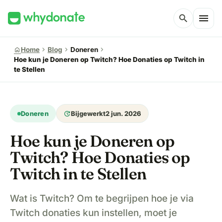
menu
search
chevron_right
chevron_right
chevron_right
home
Home
Blog
Doneren
Hoe kun je Doneren op Twitch? Hoe Donaties op Twitch in
te Stellen
update
Doneren
Bijgewerkt
2 jun. 2026
Hoe kun je Doneren op
Twitch? Hoe Donaties op
Twitch in te Stellen
Wat is Twitch? Om te begrijpen hoe je via
Twitch donaties kun instellen, moet je