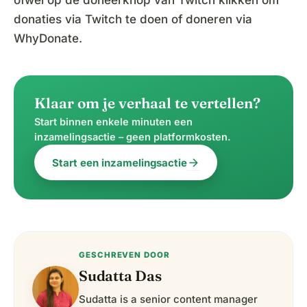
ofwel op de doneerknop van Twitch klikken om
donaties via Twitch te doen of doneren via
WhyDonate.
Klaar om je verhaal te vertellen?
Start binnen enkele minuten een
inzamelingsactie – geen platformkosten.
arrow_forward
Start een inzamelingsactie
GESCHREVEN DOOR
Sudatta Das
Sudatta is a senior content manager