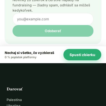
fundraising — žiadny spam, odhlásiť sa môžeš
kedykoľvek.
Odoberať
Nechaj si všetko, čo vyzbieraš
Spusti zbierku
0 % poplatok platformy
Darovať
Palestína
Ukrajina