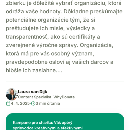
zbierku je dôležité vybrať organizáciu, ktorá
odráža vaše hodnoty. Dôkladne preskúmajte
potenciálne organizácie tým, že si
preštudujete ich misie, výsledky a
transparentnosť, ako sú certifikáty a
zverejnené výročne správy. Organizácia,
ktorá má pre vás osobný význam,
pravdepodobne osloví aj vašich darcov a
hlbšie ich zasiahne….
Laura van Dijk
Content Specialist, WhyDonate
calendar_today
schedule
4. 4. 2025
3 min čítania