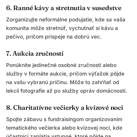
6. Ranné kávy a stretnutia v susedstve
Zorganizujte neformálne podujatie, kde sa vaša
komunita môže stretnúť, vychutnať si kávu a
pečivo, pričom prispeje na dobrú vec.
7. Aukcia zručností
Ponúknite jedinečné osobné zručnosti alebo
služby v formáte aukcie, pričom výťažok pôjde
na vašu vybranú príčinu. Môže to zahŕňať od
lekcií fotografie až po služby opráv domácností.
8. Charitatívne večierky a kvízové noci
Spojte zábavu s fundraisingom organizovaním
tematického večierka alebo kvízovej noci, kde
účastníci zaplatia vstupné, ktoré pôjde na