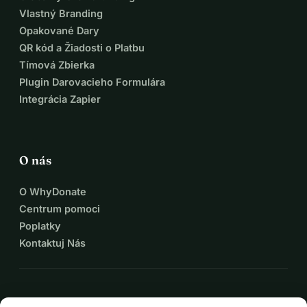
Vlastný Branding
Opakované Dary
QR kód a Žiadosti o Platbu
Tímová Zbierka
Plugin Darovacieho Formulára
Integrácia Zapier
O nás
O WhyDonate
Centrum pomoci
Poplatky
Kontaktuj Nás
expand_more
Viac zdrojov