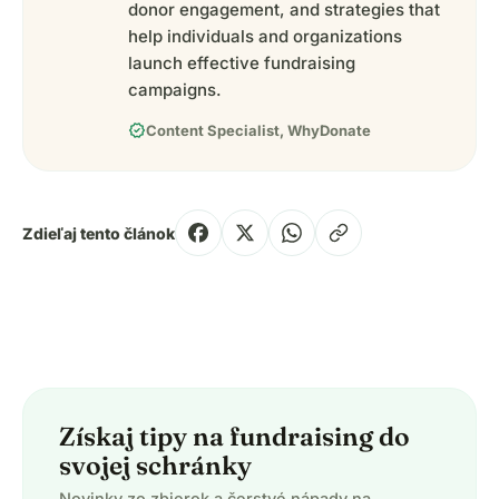
donor engagement, and strategies that
help individuals and organizations
launch effective fundraising
campaigns.
verified
Content Specialist, WhyDonate
Zdieľaj tento článok
Získaj tipy na fundraising do
svojej schránky
Novinky zo zbierok a čerstvé nápady na