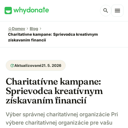
menu
search
chevron_right
chevron_right
home
Domov
Blog
Charitatívne kampane: Sprievodca kreatívnym
získavaním financií
update
Aktualizované
21. 5. 2026
Charitatívne kampane:
Sprievodca kreatívnym
získavaním financií
Výber správnej charitatívnej organizácie Pri
výbere charitatívnej organizácie pre vašu