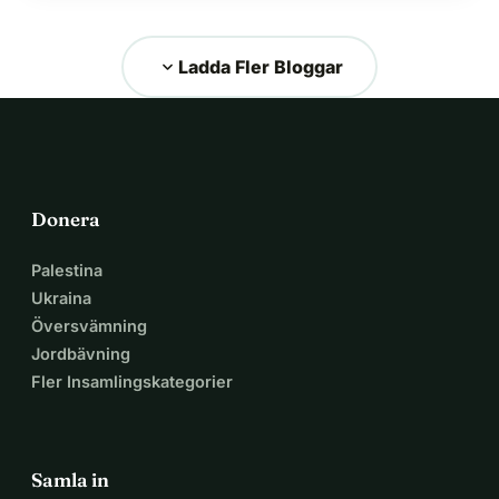
översvämningarna i Valencia, vilka…
expand_more
Ladda Fler Bloggar
Donera
Palestina
Ukraina
Översvämning
Jordbävning
Fler Insamlingskategorier
Samla in