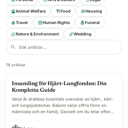
pets
restaurant
house
Animal Welfare
Food
Housing
flight
balance
local_florist
Travel
Human Rights
Funeral
eco
celebration
Nature & Environment
Wedding
search
78 artiklar
Insamling för Hjärt-Lungfonden: Din
label
Blogg
Kompletta Guide
Varje år drabbas tusentals svenskar av hjärt-, kärl-
och lungsjukdomar. Bakom varje siffra finns en
människa och en familj. Oavsett om du letar efter
information om den officiella Hjärt-Lungfonden
eller använder den vanliga sökningen hjärt och