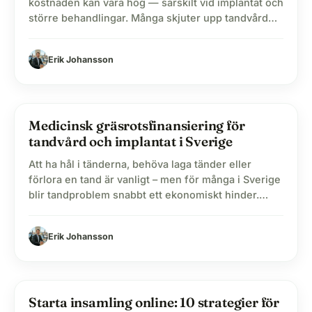
kostnaden kan vara hög — särskilt vid implantat och
större behandlingar. Många skjuter upp tandvård
eftersom ekonomin inte räcker, vilket ofta leder till
mer omfattande problem senare. Sverige erbjuder
Erik Johansson
statligt tandvårdsstöd via Försäkringskassan för att
minska kostnaderna, men stödet täcker inte alltid
hela behandlingen. Därför…
Medicinsk gräsrotsfinansiering för
label
Blogg
tandvård och implantat i Sverige
Att ha hål i tänderna, behöva laga tänder eller
förlora en tand är vanligt – men för många i Sverige
blir tandproblem snabbt ett ekonomiskt hinder.
Trots statliga bidrag upplever många att de inte har
råd att gå till tandläkaren. I den här guiden visar vi
Erik Johansson
hur medicinsk gräsrotsfinansiering kan hjälpa dig
att finansiera tandvård…
lightbulb
Starta insamling online: 10 strategier för