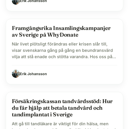
Erik Johansson
lungfonden, är målet oftast detsamma: att hjälpa till
och rädda liv. I den här guiden förklarar vi hur du…
Framgångsrika Insamlingskampanjer
label
Blogg
av Sverige på WhyDonate
När livet plötsligt förändras eller krisen slår till,
visar svenskarna gång på gång en beundransvärd
vilja att stå enade och stötta varandra. Hos oss på
WhyDonate är vi stolta över att vara en av Europas
ledande plattformar för crowdfunding, och vi
Erik Johansson
bevittnar dagligen kraften i kollektiv givmildhet.
Gräsrotsfinansiering (crowdfunding) handlar inte
bara om att samla…
Försäkringskassan tandvårdsstöd: Hur
label
Blogg
du får hjälp att betala tandvård och
tandimplantat i Sverige
Att gå till tandläkare är viktigt för din hälsa, men