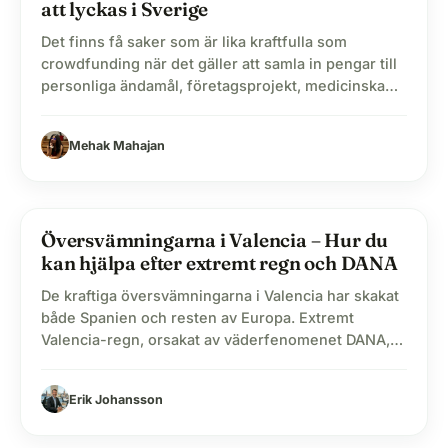
att lyckas i Sverige
Det finns få saker som är lika kraftfulla som
crowdfunding när det gäller att samla in pengar till
personliga ändamål, företagsprojekt, medicinska
kostnader eller välgörenhet. Sverige är ett av
världens mest givmilda länder, men tyvärr når inte
Mehak Mahajan
alla insamlingar sina mål. Varför? Ofta saknas rätt
strategi. Att lyckas med att starta en insamling
handlar inte…
Översvämningarna i Valencia – Hur du
label
Blogg
kan hjälpa efter extremt regn och DANA
De kraftiga översvämningarna i Valencia har skakat
både Spanien och resten av Europa. Extremt
Valencia-regn, orsakat av väderfenomenet DANA,
har lett till omfattande förstörelse. Tusentals
familjer har förlorat sina hem, sin försörjning och i
Erik Johansson
många fall även sina nära och kära. I denna artikel
går vi igenom vad som hände under