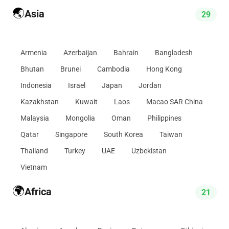
🌏
Asia
29
Armenia
Azerbaijan
Bahrain
Bangladesh
Bhutan
Brunei
Cambodia
Hong Kong
Indonesia
Israel
Japan
Jordan
Kazakhstan
Kuwait
Laos
Macao SAR China
Malaysia
Mongolia
Oman
Philippines
Qatar
Singapore
South Korea
Taiwan
Thailand
Turkey
UAE
Uzbekistan
Vietnam
🌍
Africa
21