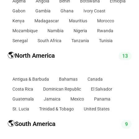
Algeria
Angola
Benin
Botswana
Ethiopia
Gabon
Gambia
Ghana
Ivory Coast
Kenya
Madagascar
Mauritius
Morocco
Mozambique
Namibia
Nigeria
Rwanda
Senegal
South Africa
Tanzania
Tunisia
🌎
North America
13
Antigua & Barbuda
Bahamas
Canada
Costa Rica
Dominican Republic
El Salvador
Guatemala
Jamaica
Mexico
Panama
St. Lucia
Trinidad & Tobago
United States
🌎
South America
9