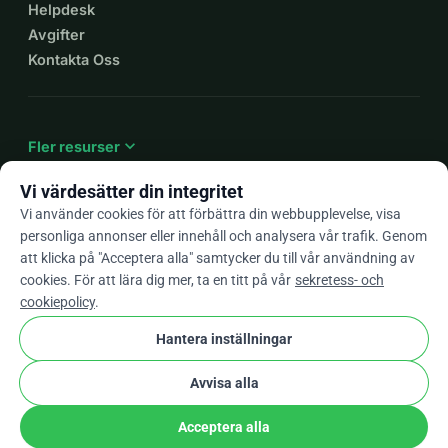
Helpdesk
Avgifter
Kontakta Oss
expand_more
Fler resurser
Vi värdesätter din integritet
Vi använder cookies för att förbättra din webbupplevelse, visa
personliga annonser eller innehåll och analysera vår trafik. Genom
arrow_drop_down
Sv
att klicka på "Acceptera alla" samtycker du till vår användning av
cookies. För att lära dig mer, ta en titt på vår
sekretess- och
★★★★★
4,9 / 5 baserat på 500+ omdömen
cookiepolicy
.
Hantera inställningar
© 2012–2026
WhyDonate
Integritet och cookies
Avvisa alla
cookie
Villkor och bestämmelser
Cookie-Inställningar
stripe
Skapad i Europa
★
Verifierad Partner
check
Acceptera alla