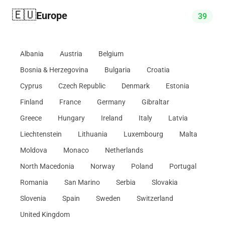
🇪🇺
Europe
39
Albania
Austria
Belgium
Bosnia & Herzegovina
Bulgaria
Croatia
Cyprus
Czech Republic
Denmark
Estonia
Finland
France
Germany
Gibraltar
Greece
Hungary
Ireland
Italy
Latvia
Liechtenstein
Lithuania
Luxembourg
Malta
Moldova
Monaco
Netherlands
North Macedonia
Norway
Poland
Portugal
Romania
San Marino
Serbia
Slovakia
Slovenia
Spain
Sweden
Switzerland
United Kingdom