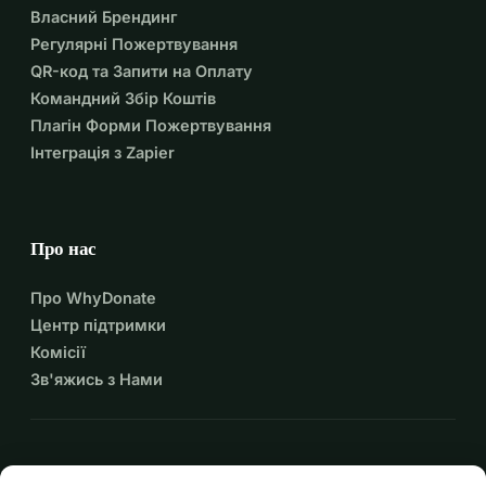
Власний Брендинг
Регулярні Пожертвування
QR-код та Запити на Оплату
Командний Збір Коштів
Плагін Форми Пожертвування
Інтеграція з Zapier
Про нас
Про WhyDonate
Центр підтримки
Комісії
Зв'яжись з Нами
expand_more
Більше ресурсів