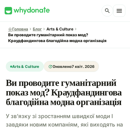
menu
search
chevron_right
chevron_right
chevron_right
home
Головна
Блог
Arts & Culture
Ви проводите гуманітарний показ мод?
Краудфандингова благодійна модна організація
update
Arts & Culture
Оновлено
7 квіт. 2026
Ви проводите гуманітарний
показ мод? Краудфандингова
благодійна модна організація
У зв’язку зі зростанням швидкої моди І
завдяки новим компаніям, які виходять на