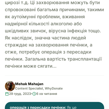
цирозі т.д. Ці захворювання можуть бути
спровоковані багатьма причинами, такими
як аутоімунні проблеми, вживання
надмірної кількості алкоголю або
шкідливих звичок, вірусна інфекція тощо.
Як наслідок, значна частина людей
страждає на захворювання печінки, а
отже, потребує операція з пересадки
печінки. Загальна вартість трансплантації
печінки може сягати…
Mehak Mahajan
Content Specialist, WhyDonate
calendar_today
schedule
29 груд. 2023
6 хв читання