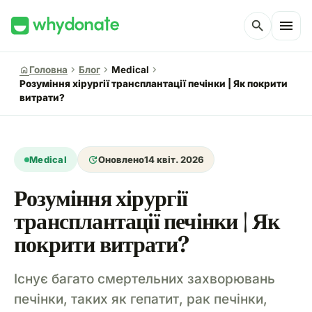
menu
search
chevron_right
chevron_right
chevron_right
home
Головна
Блог
Medical
Розуміння хірургії трансплантації печінки | Як покрити
витрати?
update
Medical
Оновлено
14 квіт. 2026
Розуміння хірургії
трансплантації печінки | Як
покрити витрати?
Існує багато смертельних захворювань
печінки, таких як гепатит, рак печінки,