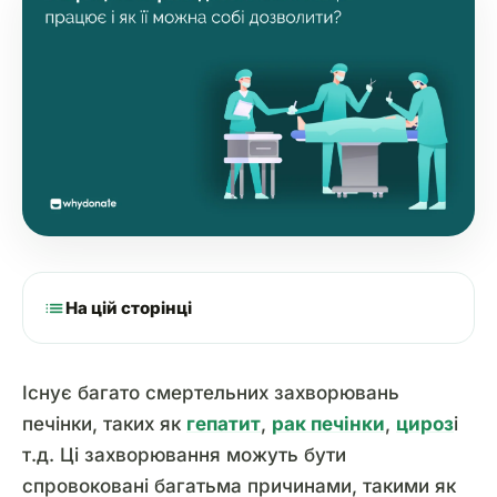
list
На цій сторінці
Існує багато смертельних захворювань
печінки, таких як
гепатит
,
рак печінки
,
цироз
і
т.д. Ці захворювання можуть бути
спровоковані багатьма причинами, такими як