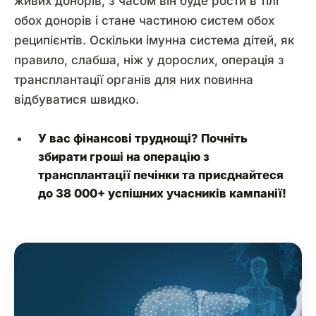
живих донорів, з часом він буде рости в тілі
обох донорів і стане частиною систем обох
реципієнтів. Оскільки імунна система дітей, як
правило, слабша, ніж у дорослих, операція з
трансплантації органів для них повинна
відбуватися швидко.
У вас фінансові труднощі?
Почніть
збирати гроші
на операцію з
трансплантації печінки та приєднайтеся
до 38 000+ успішних учасників кампанії!