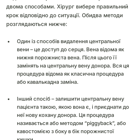
двома способами. Хірург вибере правильний
крок відповідно до ситуації. Обидва методи
розглядаються нижче:
Один із способів видалення центральної
вени – це доступ до серця. Вена відома як
нижня порожниста вена. Після цього її
замінять на центральну вену донора. Вся ця
процедура відома як класична процедура
або кавалькадна заміна.
Інший спосіб – залишити центральну вену
пацієнта такою, якою вона є, і приєднати до
неї нову кохану донора. Ця процедура
називається або методом “piggyback”, або
кавостомією з боку в бік порожнистої
кишки.