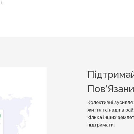
і.
Підтримай
Пов’Язани
Колективні зусилля
життя та надії в ра
кілька інших землет
підтримати: