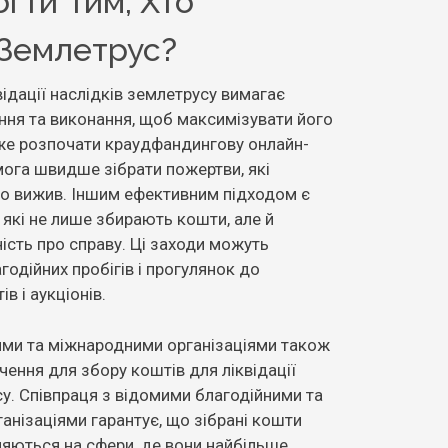
гти Тим, Хто
Землетрус?
відації наслідків землетрусу вимагає
ння та виконання, щоб максимізувати його
же розпочати краудфандингову онлайн-
ога швидше зібрати пожертви, які
о вижив. Іншим ефективним підходом є
, які не лише збирають кошти, але й
ість про справу. Ці заходи можуть
годійних пробігів і прогулянок до
в і аукціонів.
ими та міжнародними організаціями також
чення для збору коштів для ліквідації
су. Співпраця з відомими благодійними та
анізаціями гарантує, що зібрані кошти
яються на сфери, де вони найбільше