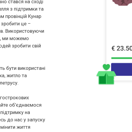
но стався на сході
лля з підтримки та
 провінцій Кунар
 зробити це –
ів. Використовуючи
у, ми можемо
юдей зробити свій
уть бути використані
жа, житло та
летрусу.
вгострокових
айте об’єднаємося
 підтримку на
сь до нас у запуску
змінити життя