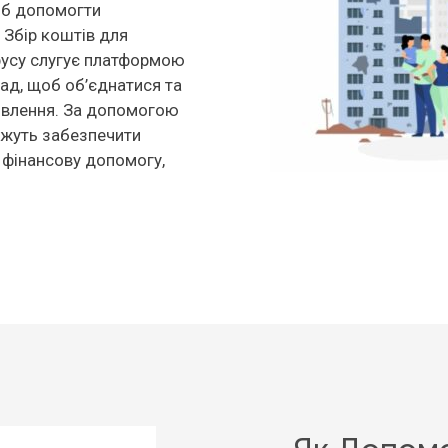
об допомогти
 Збір коштів для
усу слугує платформою
мад, щоб об’єднатися та
новлення. За допомогою
ожуть забезпечити
 фінансову допомогу,