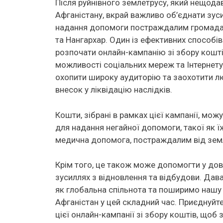
Після руйнівного землетрусу, який нещодав
Афганістану, вкрай важливо об’єднати зуси
надання допомоги постраждалим громадам
та Нангархар. Один із ефективних способів
розпочати онлайн-кампанію зі збору кошт
можливості соціальних мереж та Інтернет
охопити широку аудиторію та заохотити л
внесок у ліквідацію наслідків.
Кошти, зібрані в рамках цієї кампанії, мож
для надання негайної допомоги, такої як ї
медична допомога, постраждалим від зем
Крім того, це також може допомогти у до
зусиллях з відновлення та відбудови. Дав
як глобальна спільнота та поширимо нашу
Афганістан у цей складний час. Приєднуйте
цієї онлайн-кампанії зі збору коштів, щоб 