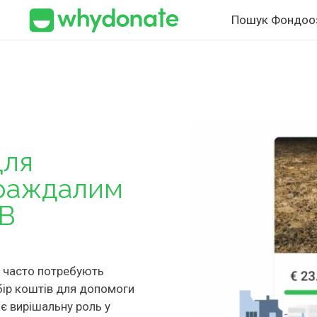
Пошук Фондоо
Для
раждалим
 В
и часто потребують
бір коштів для допомоги
є вирішальну роль у