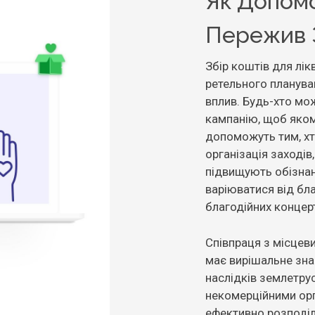
Як Допомо
Пережив 
Збір коштів для лік
ретельного планува
вплив. Будь-хто мо
кампанію, щоб яком
допоможуть тим, хт
організація заходів
підвищують обізнан
варіюватися від бла
благодійних концерті
Співпраця з місцев
має вирішальне зна
наслідків землетру
некомерційними орг
ефективно розподіл