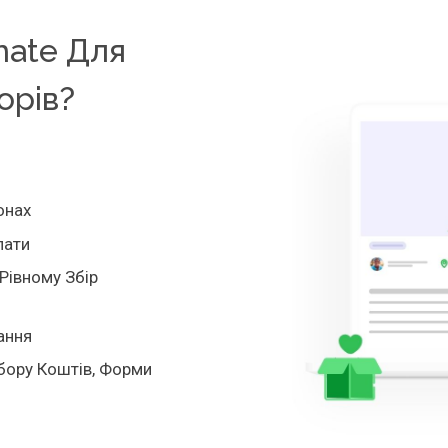
ate Для
орів?
онах
лати
Рівному Збір
ання
Збору Коштів, Форми