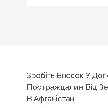
Зробіть Внесок У До
Постраждалим Від З
В Афганістані