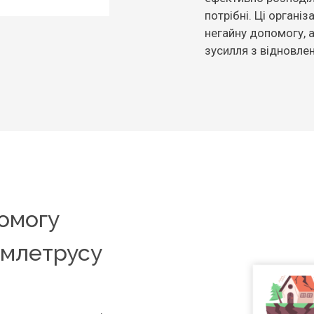
потрібні. Ці органі
негайну допомогу, 
зусилля з відновлен
помогу
емлетрусу