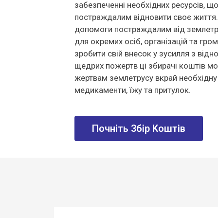
забезпеченні необхідних ресурсів, щ
постраждалим відновити своє життя.
допомоги постраждалим від землетр
для окремих осіб, організацій та гро
зробити свій внесок у зусилля з від
щедрих пожертв ці збирачі коштів м
жертвам землетрусу вкрай необхідну
медикаменти, їжу та притулок.
Почніть 3бір Kоштів