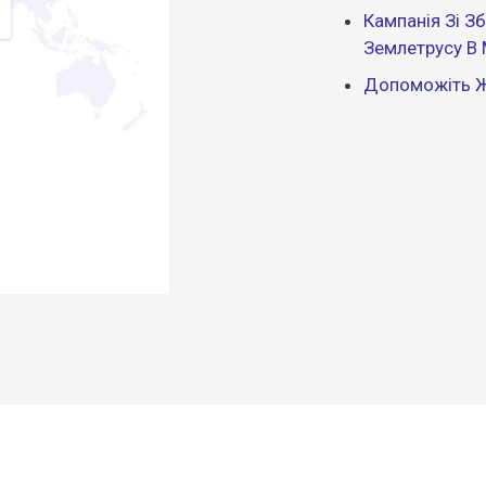
Кампанія Зі 
Землетрусу В
Допоможіть Ж