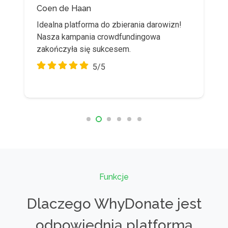
Coen de Haan
Stijn Belt
Idealna platforma do zbierania darowizn!
Dobra platforma! Używamy go szeroko w
Nasza kampania crowdfundingowa
naszej fundacji, aby ułatwić prywatne
zakończyła się sukcesem.
zbiórki pieniędzy.
5/5
5/5
Funkcje
Dlaczego WhyDonate jest
odpowiednią platformą