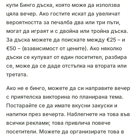
купи Бинго дъска, която може да използва
цяла вечер. Ако гостите искат да увеличат
вероятността за печалба два или три пъти,
могат да играят и с двойна или тройна дъска.
За дъска можете да поискате между €25 – и
€50 – (взависимост от цените). Ако няколко
дъски се купуват от един посетител, разбира
се, може да се даде отстъпка на втората или
третата.
Ако не е бинго, можете да си направите вечер
с приятелска викторина по планирана тема.
Постарайте се да имате вкусни закуски и
напитки през вечерта. Наблегнете на това във
всички реклами; това привлича повече
посетители. Можете да организирате това в