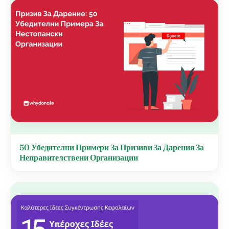
50 Убедителни Примери За Призиви За Дарения За
Неправителствени Организации