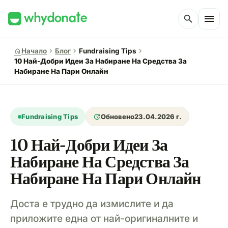
menu
search
chevron_right
chevron_right
chevron_right
home
Начало
Блог
Fundraising Tips
10 Най-Добри Идеи За Набиране На Средства За
Набиране На Пари Онлайн
update
Fundraising Tips
Обновено
23.04.2026 г.
10 Най-Добри Идеи За
Набиране На Средства За
Набиране На Пари Онлайн
Доста е трудно да измислите и да
приложите една от най-оригиналните и