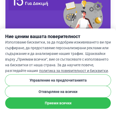
Ние ценим вашата поверителност
Използваме бисквитки, за да подобрим изживяването ви при
сърфиране, да предоставяме персонализирани реклами или
съдържание и да анализираме нашия трафик. Щраквайки
Най-Добри Идеи За Събиране На Средства – 15
върху „Приемам всички“, вие се съгласявате с използването
Страхотни Идеи За Опит
на бисквитки от наша страна. За да научите повече,
разгледайте нашия
политика за поверителност и бисквитки
.
Управление на предпочитанията
Отхвърляне на всички
Приеми всички