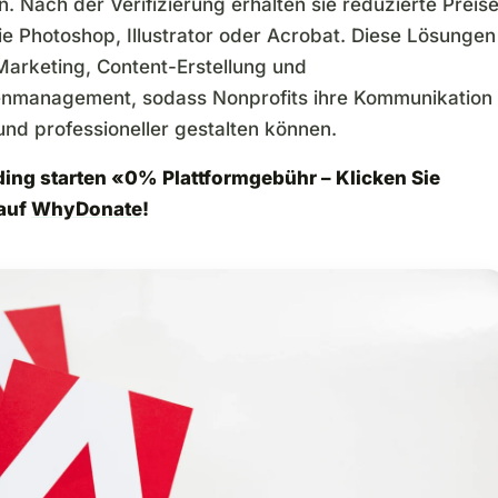
en. Nach der Verifizierung erhalten sie reduzierte Preis
ie Photoshop, Illustrator oder Acrobat. Diese Lösungen
Marketing, Content-Erstellung und
nmanagement, sodass Nonprofits ihre Kommunikation
 und professioneller gestalten können.
ng starten «0% Plattformgebühr – Klicken Sie
 auf
WhyDonate
!