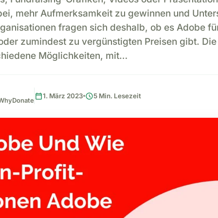
bei, mehr Aufmerksamkeit zu gewinnen und Unters
rganisationen fragen sich deshalb, ob es Adobe f
oder zumindest zu vergünstigten Preisen gibt. Die
chiedene Möglichkeiten, mit…
calendar_today
schedule
1. März 2023
5 Min. Lesezeit
, WhyDonate