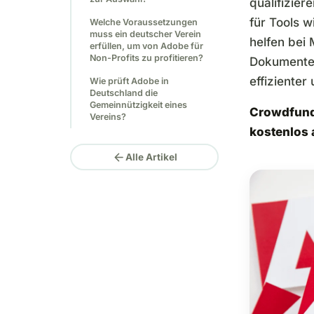
qualifizier
für Tools w
Welche Voraussetzungen
muss ein deutscher Verein
helfen bei 
erfüllen, um von Adobe für
Non-Profits zu profitieren?
Dokumente
effizienter
Wie prüft Adobe in
Deutschland die
Gemeinnützigkeit eines
Crowdfundi
Vereins?
kostenlos
arrow_back
Alle Artikel