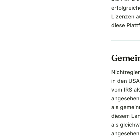
erfolgreich
Lizenzen au
diese Plat
Gemein
Nichtregie
in den USA,
vom IRS als
angesehen.
als gemeinn
diesem Lan
als gleich
angesehen