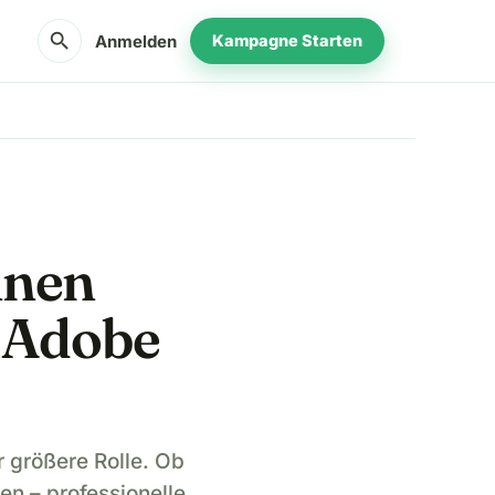
search
Anmelden
Kampagne Starten
nnen
 Adobe
r größere Rolle. Ob
en – professionelle