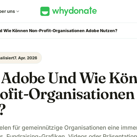
ber uns
expand_more
d Wie Können Non-Profit-Organisationen Adobe Nutzen?
alisiert
7. Apr. 2026
t Adobe Und Wie Kö
ofit-Organisationen
?
pielen für gemeinnützige Organisationen eine imme
, Fundraising-Grafiken, Videos oder Präsentation