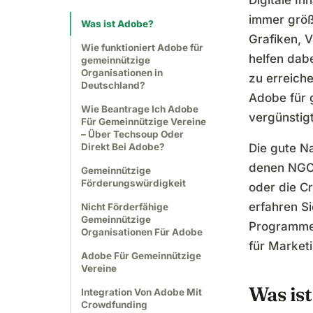
Digitale In
immer größ
Was ist Adobe?
Grafiken, V
Wie funktioniert Adobe für
helfen dab
gemeinnützige
Organisationen in
zu erreiche
Deutschland?
Adobe für 
Wie Beantrage Ich Adobe
vergünstigt
Für Gemeinnützige Vereine
– Über Techsoup Oder
Direkt Bei Adobe?
Die gute N
denen NGOs
Gemeinnützige
Förderungswürdigkeit
oder die C
erfahren Si
Nicht Förderfähige
Gemeinnützige
Programme 
Organisationen Für Adobe
für Market
Adobe Für Gemeinnützige
Vereine
Was is
Integration Von Adobe Mit
Crowdfunding