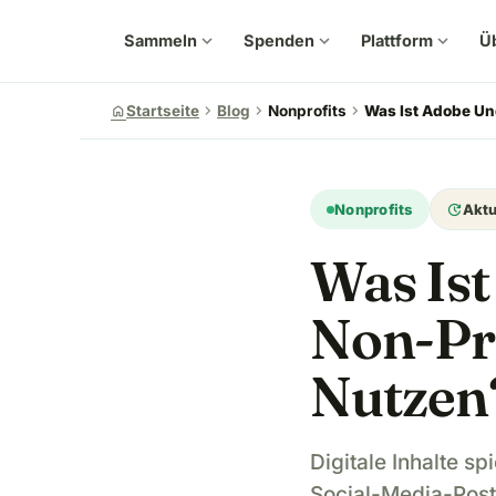
Sammeln
expand_more
Spenden
expand_more
Plattform
expand_more
Ü
chevron_right
chevron_right
chevron_right
home
Startseite
Blog
Nonprofits
Was Ist Adobe Un
update
Nonprofits
Aktu
Was Is
Non-Pr
Nutzen
Digitale Inhalte s
Social-Media-Posts