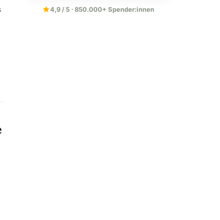
star
s
4,9 / 5 · 850.000+ Spender:innen
u
e