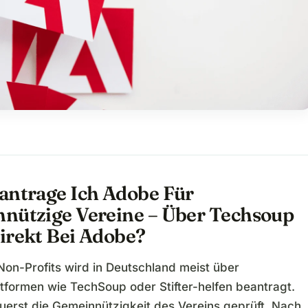
antrage Ich Adobe Für
nützige Vereine – Über Techsoup
irekt Bei Adobe?
Non-Profits wird in Deutschland meist über
ttformen wie TechSoup oder Stifter-helfen beantragt.
zuerst die Gemeinnützigkeit des Vereins geprüft. Nach