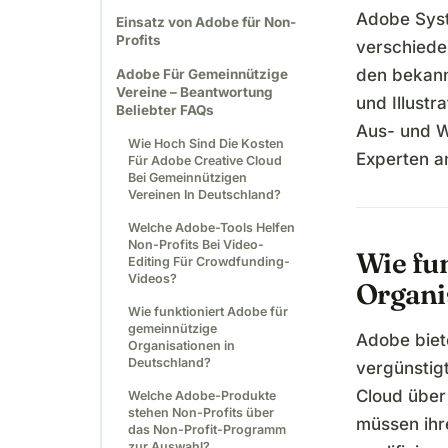
Adobe Syst
Einsatz von Adobe für Non-
Profits
verschieden
den bekann
Adobe Für Gemeinnützige
Vereine – Beantwortung
und Illustr
Beliebter FAQs
Aus- und W
Wie Hoch Sind Die Kosten
Experten a
Für Adobe Creative Cloud
Bei Gemeinnützigen
Vereinen In Deutschland?
Welche Adobe-Tools Helfen
Non-Profits Bei Video-
Wie fu
Editing Für Crowdfunding-
Videos?
Organi
Wie funktioniert Adobe für
gemeinnützige
Adobe biet
Organisationen in
Deutschland?
vergünstig
Cloud über
Welche Adobe-Produkte
stehen Non-Profits über
müssen ihr
das Non-Profit-Programm
zur Auswahl?