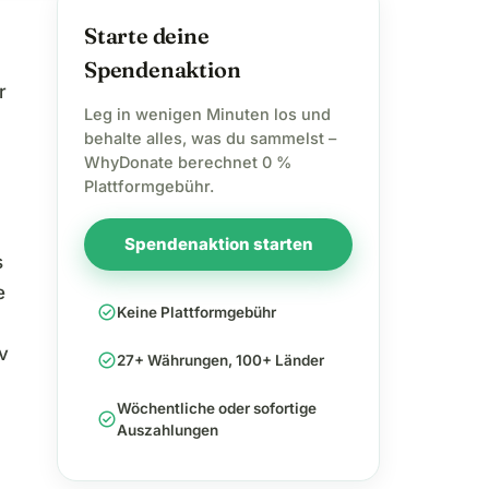
Starte deine
Spendenaktion
r
Leg in wenigen Minuten los und
behalte alles, was du sammelst –
WhyDonate berechnet 0 %
Plattformgebühr.
Spendenaktion starten
s
e
check_circle
Keine Plattformgebühr
v
check_circle
27+ Währungen, 100+ Länder
Wöchentliche oder sofortige
check_circle
Auszahlungen