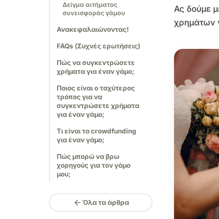
Δείγμα αιτήματος
Ας δούμε μ
συνεισφοράς γάμου
χρημάτων 
Ανακεφαλαιώνοντας!
FAQs (Συχνές ερωτήσεις)
Πώς να συγκεντρώσετε
χρήματα για έναν γάμο;
Ποιος είναι ο ταχύτερος
τρόπος για να
συγκεντρώσετε χρήματα
για έναν γάμο;
Τι είναι το crowdfunding
για έναν γάμο;
Πώς μπορώ να βρω
χορηγούς για τον γάμο
μου;
arrow_back
Όλα τα άρθρα