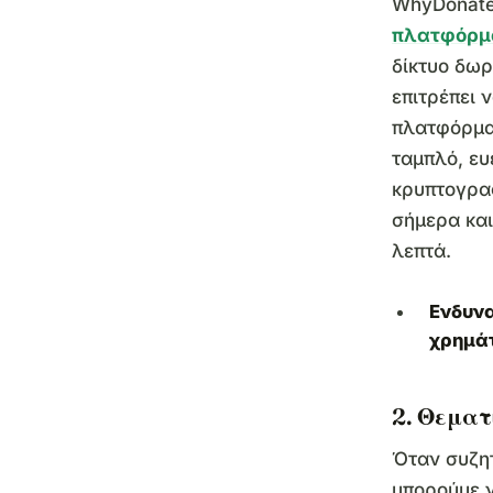
WhyDonate
πλατφόρμ
δίκτυο δω
επιτρέπει 
πλατφόρμα
ταμπλό, ευ
κρυπτογρα
σήμερα και
λεπτά.
Ενδυνα
χρημά
2. Θεματ
Όταν συζητ
μπορούμε 