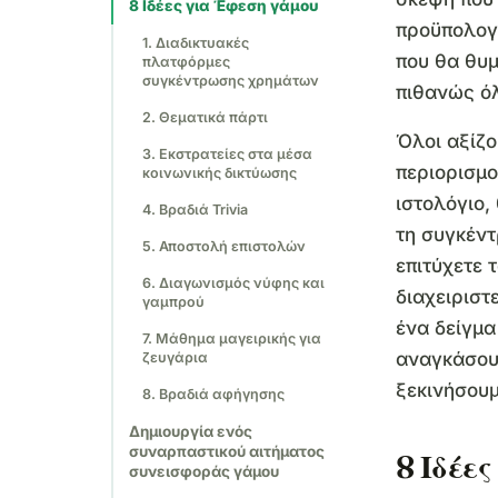
8 Ιδέες για Έφεση γάμου
προϋπολογ
1. Διαδικτυακές
που θα θυμο
πλατφόρμες
συγκέντρωσης χρημάτων
πιθανώς όλ
2. Θεματικά πάρτι
Όλοι αξίζο
3. Εκστρατείες στα μέσα
περιορισμο
κοινωνικής δικτύωσης
ιστολόγιο,
4. Βραδιά Trivia
τη συγκέντ
5. Αποστολή επιστολών
επιτύχετε 
6. Διαγωνισμός νύφης και
διαχειριστ
γαμπρού
ένα δείγμα
7. Μάθημα μαγειρικής για
αναγκάσου
ζευγάρια
ξεκινήσουμ
8. Βραδιά αφήγησης
Δημιουργία ενός
συναρπαστικού αιτήματος
8 Ιδέε
συνεισφοράς γάμου