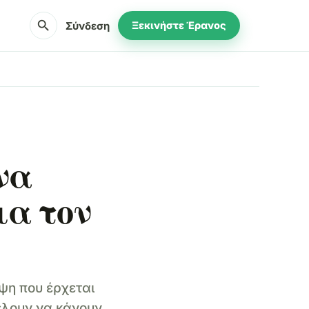
search
Σύνδεση
Ξεκινήστε Έρανος
να
ια τον
ψη που έρχεται
έλουν να κάνουν