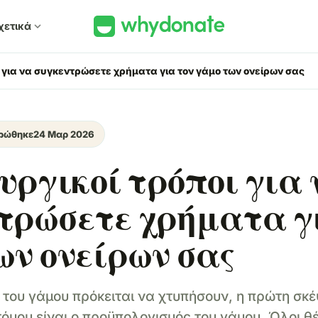
χετικά
expand_more
ι για να συγκεντρώσετε χρήματα για τον γάμο των ονείρων σας
ρώθηκε
24 Μαρ 2026
υργικοί τρόποι για 
τρώσετε χρήματα γ
ων ονείρων σας
 του γάμου πρόκειται να χτυπήσουν, η πρώτη σκέ
τόμου είναι ο προϋπολογισμός του γάμου. Όλοι θ