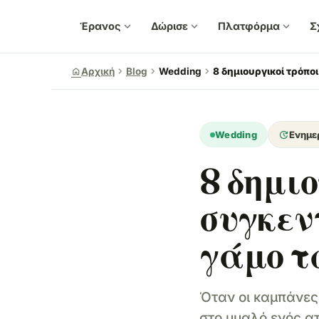
Έρανος
expand_more
Δώρισε
expand_more
Πλατφόρμα
expand_more
Σ
chevron_right
chevron_right
chevron_right
home
Αρχική
Blog
Wedding
8 δημιουργικοί τρόπο
update
Wedding
Ενημε
8 δημιο
συγκεν
γάμο τ
Όταν οι καμπάνες
στο μυαλό ενός α