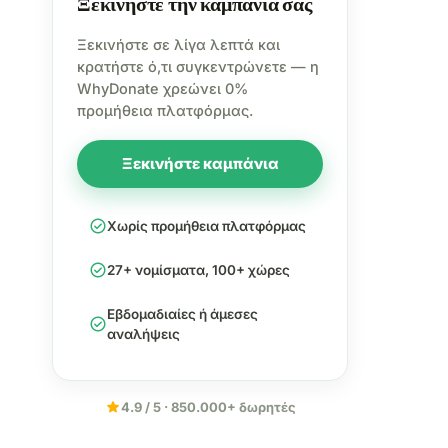
Ξεκινήστε την καμπάνια σας
Ξεκινήστε σε λίγα λεπτά και
κρατήστε ό,τι συγκεντρώνετε — η
WhyDonate χρεώνει 0%
προμήθεια πλατφόρμας.
Ξεκινήστε καμπάνια
check_circle
Χωρίς προμήθεια πλατφόρμας
check_circle
27+ νομίσματα, 100+ χώρες
Εβδομαδιαίες ή άμεσες
check_circle
αναλήψεις
star
4.9 / 5 · 850.000+ δωρητές