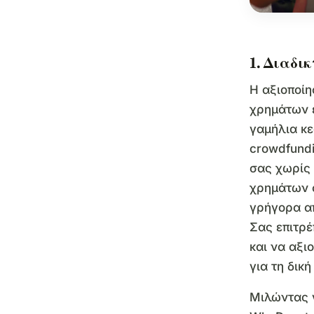
1. Διαδι
Η αξιοποί
χρημάτων ε
γαμήλια κε
crowdfundi
σας χωρίς 
χρημάτων 
γρήγορα α
Σας επιτρέ
και να αξι
για τη δικ
Μιλώντας 