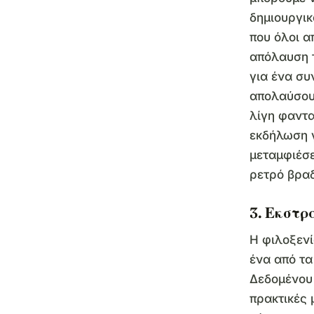
δημιουργικ
που όλοι α
απόλαυση τ
για ένα συ
απολαύσουν
λίγη φαντα
εκδήλωση γ
μεταμφιέσε
ρετρό βραδ
3. Εκστρ
Η φιλοξενί
ένα από τα
Δεδομένου 
πρακτικές 