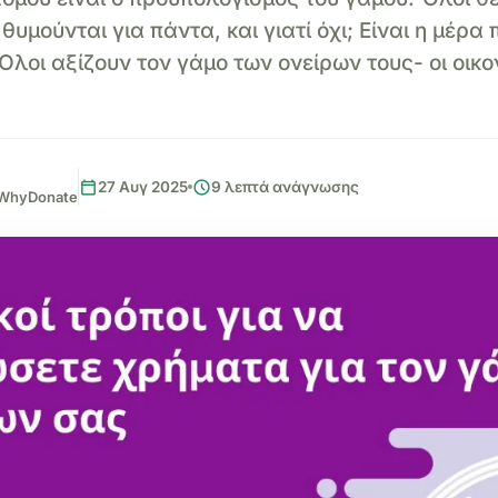
θυμούνται για πάντα, και γιατί όχι; Είναι η μέρα
 Όλοι αξίζουν τον γάμο των ονείρων τους- οι οικο
calendar_today
schedule
27 Αυγ 2025
9 λεπτά ανάγνωσης
, WhyDonate