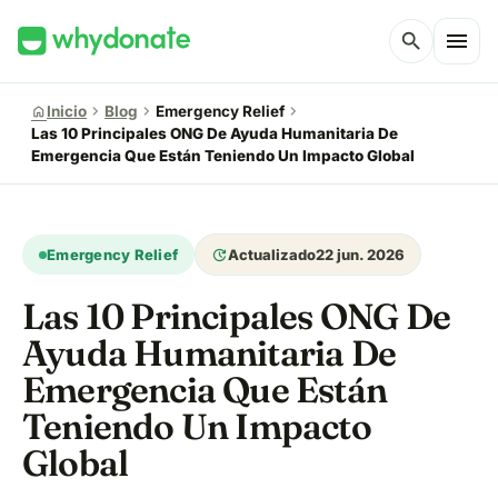
menu
search
chevron_right
chevron_right
chevron_right
home
Inicio
Blog
Emergency Relief
Las 10 Principales ONG De Ayuda Humanitaria De
Emergencia Que Están Teniendo Un Impacto Global
update
Emergency Relief
Actualizado
22 jun. 2026
Las 10 Principales ONG De
Ayuda Humanitaria De
Emergencia Que Están
Teniendo Un Impacto
Global