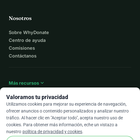
Nosotros
Sobre WhyDonate
Centro de ayuda
Comisiones
Contáctanos
expand_more
Más recursos
Valoramos tu privacidad
Utilizamos cookies para mejorar su experiencia de navegación,
ofrecer anuncios o contenido personalizados y analizar nuestro
arrow_drop_down
Es
tráfico. Al hacer clic en "Aceptar todo", acepta nuestro uso de
cookies. Para obtener más información, eche un vistazo a
★★★★★
4,9 / 5 según más de 500 reseñas
nuestro
política de privacidad y cookies
.