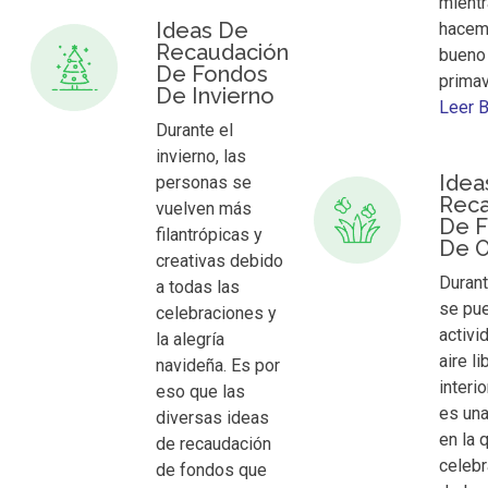
mient
Ideas De
hacem
Recaudación
bueno
De Fondos
prima
De Invierno
Leer 
Durante el
invierno, las
Idea
personas se
Reca
vuelven más
De 
filantrópicas y
De 
creativas debido
Durant
a todas las
se pu
celebraciones y
activi
la alegría
aire li
navideña. Es por
interi
eso que las
es una
diversas ideas
en la 
de recaudación
celebr
de fondos que