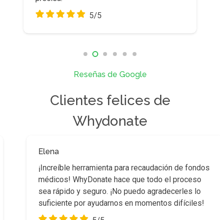
Reseñas de Google
Clientes felices de
Whydonate
Diego
íble herramienta para recaudación de fondos
WhyDon
s! WhyDonate hace que todo el proceso
trata 
pido y seguro. ¡No puedo agradecerles lo
es intu
ente por ayudarnos en momentos difíciles!