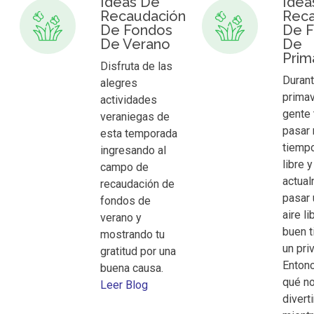
Ideas De
Idea
Recaudación
Reca
De Fondos
De 
De Verano
De
Prim
Disfruta de las
Durant
alegres
primav
actividades
gente 
veraniegas de
pasar
esta temporada
tiempo
ingresando al
libre y
campo de
actual
recaudación de
pasar 
fondos de
aire l
verano y
buen 
mostrando tu
un priv
gratitud por una
Entonc
buena causa.
qué n
Leer Blog
divert