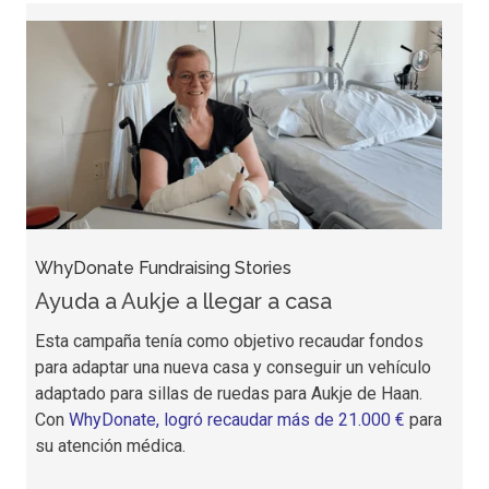
WhyDonate Fundraising Stories
W
Ayuda a Aukje a llegar a casa
A
Esta campaña tenía como objetivo recaudar fondos
La
para adaptar una nueva casa y conseguir un vehículo
co
adaptado para sillas de ruedas para Aukje de Haan.
es
Con
WhyDonate, logró recaudar más de 21.000 €
para
fo
su atención médica.
fo
má