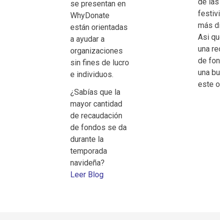
de las
se presentan en
festiv
WhyDonate
más di
están orientadas
Asi qu
a ayudar a
una re
organizaciones
de fo
sin fines de lucro
una b
e individuos.
este o
¿Sabías que la
mayor cantidad
de recaudación
de fondos se da
durante la
temporada
navideña?
Leer Blog