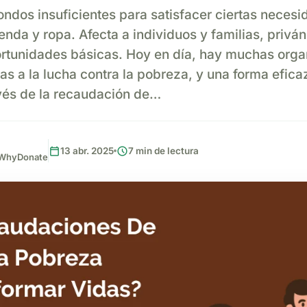
ondos insuficientes para satisfacer ciertas neces
nda y ropa. Afecta a individuos y familias, privá
rtunidades básicas. Hoy en día, hay muchas orga
s a la lucha contra la pobreza, y una forma efica
avés de la recaudación de…
calendar_today
schedule
13 abr. 2025
7 min de lectura
, WhyDonate