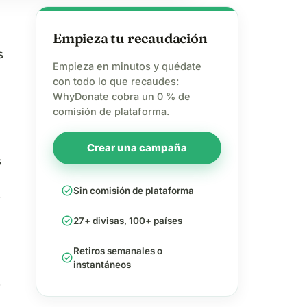
Empieza tu recaudación
s
Empieza en minutos y quédate
con todo lo que recaudes:
WhyDonate cobra un 0 % de
comisión de plataforma.
Crear una campaña
s
check_circle
Sin comisión de plataforma
y
check_circle
27+ divisas, 100+ países
Retiros semanales o
check_circle
instantáneos
y