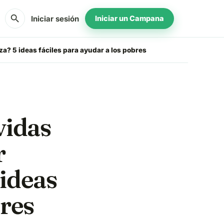
search
Iniciar sesión
Iniciar un Campana
? 5 ideas fáciles para ayudar a los pobres
vidas
r
 ideas
bres