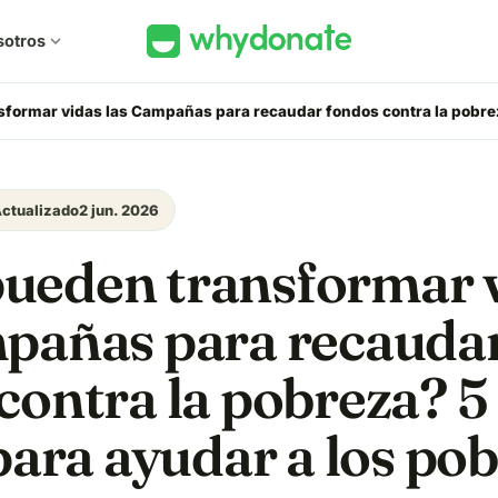
sotros
expand_more
ormar vidas las Campañas para recaudar fondos contra la pobreza
ctualizado
2 jun. 2026
ueden transformar 
mpañas para recauda
contra la pobreza? 5
 para ayudar a los po