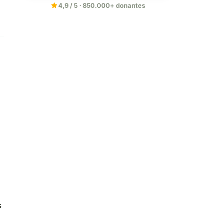
star
4,9 / 5 · 850.000+ donantes
a
s