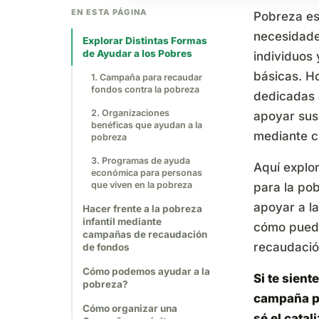
EN ESTA PÁGINA
Pobreza es 
necesidade
Explorar Distintas Formas
de Ayudar a los Pobres
individuos
básicas. H
1. Campaña para recaudar
fondos contra la pobreza
dedicadas a
2. Organizaciones
apoyar sus
benéficas que ayudan a la
mediante 
pobreza
3. Programas de ayuda
Aquí explo
económica para personas
que viven en la pobreza
para la po
apoyar a l
Hacer frente a la pobreza
infantil mediante
cómo puede
campañas de recaudación
recaudació
de fondos
Cómo podemos ayudar a la
Si te sient
pobreza?
campaña pa
Cómo organizar una
sé el cata