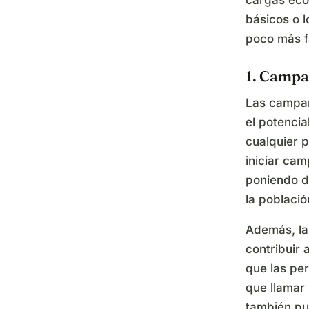
cargas eco
básicos o l
poco más fá
1. Campa
Las campañ
el potencia
cualquier 
iniciar ca
poniendo d
la poblaci
Además, la
contribuir 
que las per
que llamar
también pu