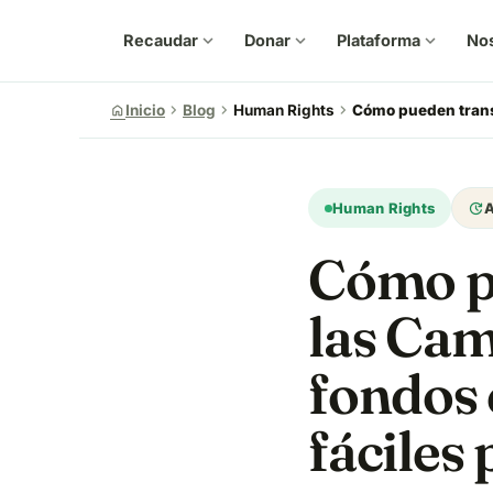
Recaudar
expand_more
Donar
expand_more
Plataforma
expand_more
No
chevron_right
chevron_right
chevron_right
home
Inicio
Blog
Human Rights
Cómo pueden transf
update
Human Rights
A
Cómo p
las Ca
fondos 
fáciles