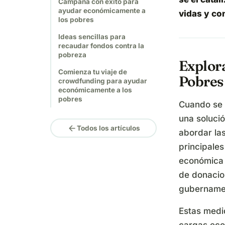
Campaña con éxito para
ayudar económicamente a
vidas y co
los pobres
Ideas sencillas para
recaudar fondos contra la
pobreza
Explora
Comienza tu viaje de
Pobres
crowdfunding para ayudar
económicamente a los
pobres
Cuando se 
una soluci
arrow_back
Todos los artículos
abordar las
principale
económica 
de donacio
gubername
Estas medi