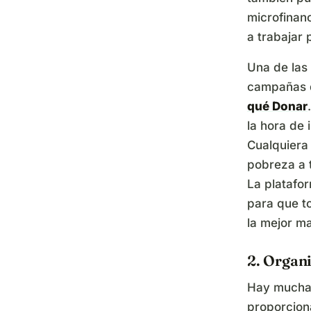
microfinan
a trabajar 
Una de las
campañas d
qué Donar
la hora de
Cualquiera
pobreza a 
La platafor
para que t
la mejor m
2. Organi
Hay muchas
proporcion