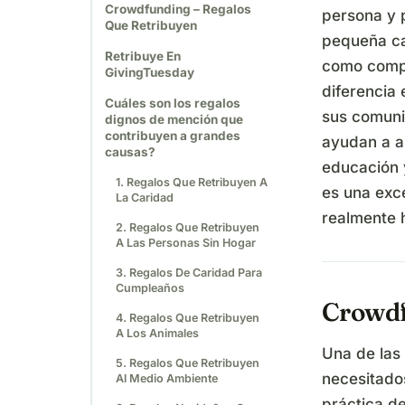
Crowdfunding – Regalos
persona y 
Que Retribuyen
pequeña ca
Retribuye En
como compr
GivingTuesday
diferencia 
Cuáles son los regalos
sus comunid
dignos de mención que
contribuyen a grandes
ayudan a a
causas?
educación y
1. Regalos Que Retribuyen A
es una exc
La Caridad
realmente 
2. Regalos Que Retribuyen
A Las Personas Sin Hogar
3. Regalos De Caridad Para
Cumpleaños
Crowdf
4. Regalos Que Retribuyen
A Los Animales
Una de las
5. Regalos Que Retribuyen
necesitado
Al Medio Ambiente
práctica d