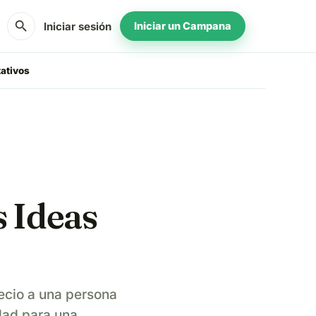
search
Iniciar sesión
Iniciar un Campana
ativos
s Ideas
recio a una persona
dad para una