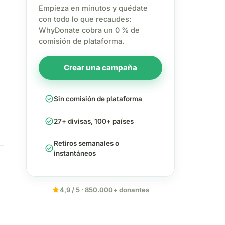
Empieza en minutos y quédate
con todo lo que recaudes:
WhyDonate cobra un 0 % de
comisión de plataforma.
Crear una campaña
check_circle
Sin comisión de plataforma
check_circle
27+ divisas, 100+ países
Retiros semanales o
check_circle
instantáneos
star
4,9 / 5 · 850.000+ donantes