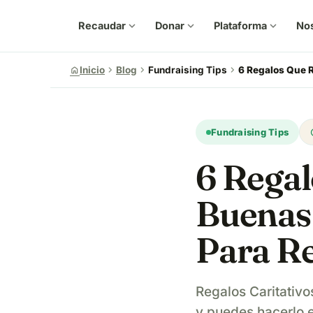
Recaudar
expand_more
Donar
expand_more
Plataforma
expand_more
No
chevron_right
chevron_right
chevron_right
home
Inicio
Blog
Fundraising Tips
6 Regalos Que R
u
Fundraising Tips
6 Regal
Buenas 
Para Re
Regalos Caritativo
y puedes hacerlo 