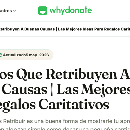
sotros
expand_more
etribuyen A Buenas Causas | Las Mejores Ideas Para Regalos Carit
pdate
Actualizado
5 may. 2026
os Que Retribuyen A
Causas | Las Mejore
galos Caritativos
s Retribuir es una buena forma de mostrarle tu ap
en algo tan simple como donar una pequeña canti