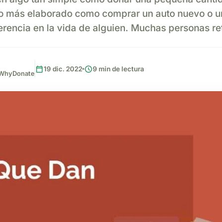
o más elaborado como comprar un auto nuevo o u
erencia en la vida de alguien. Muchas personas r
calendar_today
schedule
19 dic. 2022
9 min de lectura
, WhyDonate