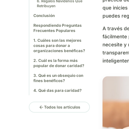
6. Regalos Navideños Que
Retribuyen
que inicie
puedes regi
Conclusión
Respondiendo Preguntas
A través d
Frecuentes Populares
fácilmente
1. Cuáles son las mejores
necesite y
cosas para donar a
organizaciones benéficas?
transparen
inteligente
2. Cuál es la forma más
popular de donar caridad?
3. Qué es un obsequio con
fines benéficos?
4. Qué das para caridad?
arrow_back
Todos los artículos