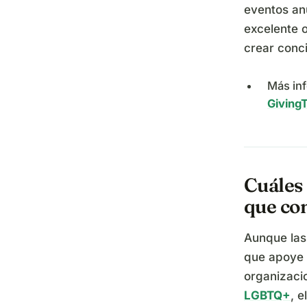
eventos an
excelente 
crear conc
Más in
Giving
Cuáles 
que co
Aunque las
que apoye 
organizaci
LGBTQ+
, 