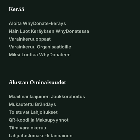
Kerää
Aloita WhyDonate-keräys
Näin Luot Keräyksen WhyDonatessa
Varainkeruuoppaat
Varainkeruu Organisaatioille
Miksi Luottaa WhyDonateen
Alustan Ominaisuudet
Maailmanlaajuinen Joukkorahoitus
Mukautettu Brändäys
Toistuvat Lahjoitukset
QR-koodi ja Maksupyynnöt
Tiimivarainkeruu
Lahjoituslomake-liitännäinen