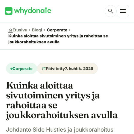
menu
search
chevron_right
chevron_right
chevron_right
home
Etusivu
Blogi
Corporate
Kuinka aloittaa sivutoiminen yritys ja rahoittaa se
joukkorahoituksen avulla
update
Corporate
Päivitetty
7. huhtik. 2026
Kuinka aloittaa
sivutoiminen yritys ja
rahoittaa se
joukkorahoituksen avulla
Johdanto Side Hustles ja joukkorahoitus