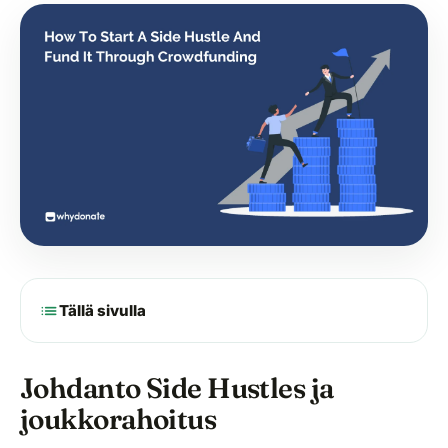
list
Tällä sivulla
Johdanto Side Hustles ja
joukkorahoitus