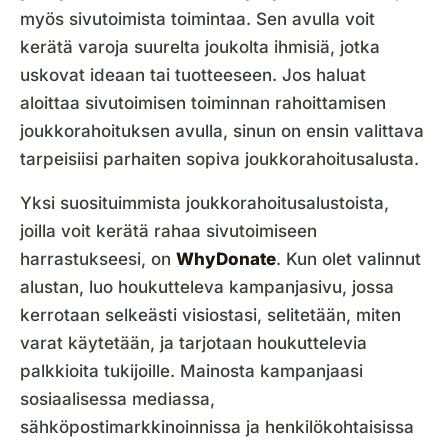
myös sivutoimista toimintaa. Sen avulla voit
kerätä varoja suurelta joukolta ihmisiä, jotka
uskovat ideaan tai tuotteeseen. Jos haluat
aloittaa sivutoimisen toiminnan rahoittamisen
joukkorahoituksen avulla, sinun on ensin valittava
tarpeisiisi parhaiten sopiva joukkorahoitusalusta.
Yksi suosituimmista joukkorahoitusalustoista,
joilla voit kerätä rahaa sivutoimiseen
harrastukseesi, on
WhyDonate
. Kun olet valinnut
alustan, luo houkutteleva kampanjasivu, jossa
kerrotaan selkeästi visiostasi, selitetään, miten
varat käytetään, ja tarjotaan houkuttelevia
palkkioita tukijoille. Mainosta kampanjaasi
sosiaalisessa mediassa,
sähköpostimarkkinoinnissa ja henkilökohtaisissa