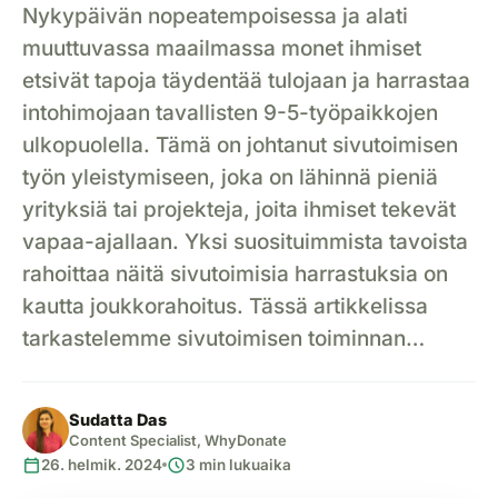
Nykypäivän nopeatempoisessa ja alati
muuttuvassa maailmassa monet ihmiset
etsivät tapoja täydentää tulojaan ja harrastaa
intohimojaan tavallisten 9-5-työpaikkojen
ulkopuolella. Tämä on johtanut sivutoimisen
työn yleistymiseen, joka on lähinnä pieniä
yrityksiä tai projekteja, joita ihmiset tekevät
vapaa-ajallaan. Yksi suosituimmista tavoista
rahoittaa näitä sivutoimisia harrastuksia on
kautta joukkorahoitus. Tässä artikkelissa
tarkastelemme sivutoimisen toiminnan…
Sudatta Das
Content Specialist, WhyDonate
calendar_today
schedule
26. helmik. 2024
3 min lukuaika