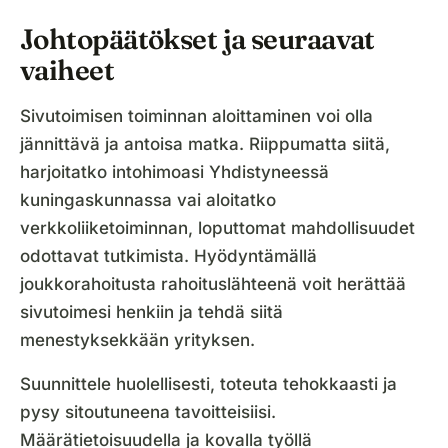
Johtopäätökset ja seuraavat
vaiheet
Sivutoimisen toiminnan aloittaminen voi olla
jännittävä ja antoisa matka. Riippumatta siitä,
harjoitatko intohimoasi Yhdistyneessä
kuningaskunnassa vai aloitatko
verkkoliiketoiminnan, loputtomat mahdollisuudet
odottavat tutkimista. Hyödyntämällä
joukkorahoitusta rahoituslähteenä voit herättää
sivutoimesi henkiin ja tehdä siitä
menestyksekkään yrityksen.
Suunnittele huolellisesti, toteuta tehokkaasti ja
pysy sitoutuneena tavoitteisiisi.
Määrätietoisuudella ja kovalla työllä