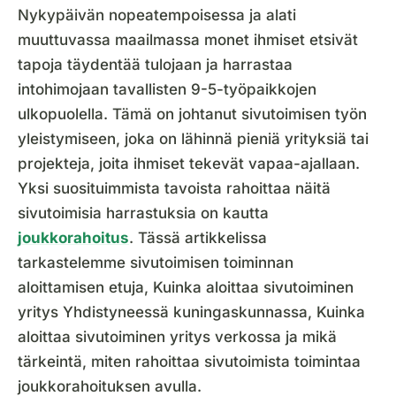
Nykypäivän nopeatempoisessa ja alati
muuttuvassa maailmassa monet ihmiset etsivät
tapoja täydentää tulojaan ja harrastaa
intohimojaan tavallisten 9-5-työpaikkojen
ulkopuolella. Tämä on johtanut sivutoimisen työn
yleistymiseen, joka on lähinnä pieniä yrityksiä tai
projekteja, joita ihmiset tekevät vapaa-ajallaan.
Yksi suosituimmista tavoista rahoittaa näitä
sivutoimisia harrastuksia on kautta
joukkorahoitus
. Tässä artikkelissa
tarkastelemme sivutoimisen toiminnan
aloittamisen etuja, Kuinka aloittaa sivutoiminen
yritys Yhdistyneessä kuningaskunnassa, Kuinka
aloittaa sivutoiminen yritys verkossa ja mikä
tärkeintä, miten rahoittaa sivutoimista toimintaa
joukkorahoituksen avulla.