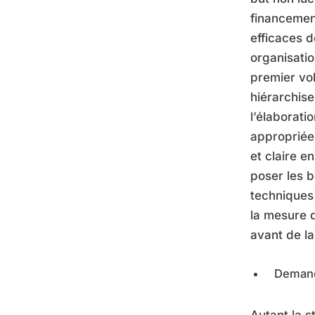
financement
efficaces d
organisatio
premier vol
hiérarchise
l’élaborati
appropriées
et claire e
poser les b
techniques
la mesure 
avant de la
Demand
Autant la s