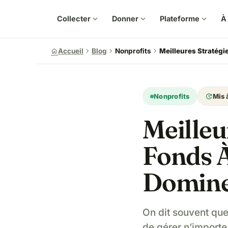
Collecter
expand_more
Donner
expand_more
Plateforme
expand_more
À
chevron_right
chevron_right
chevron_right
home
Accueil
Blog
Nonprofits
Meilleures Stratégie
update
Nonprofits
Mis 
Meilleu
Fonds À
Dominer
On dit souvent que
de gérer n’importe 