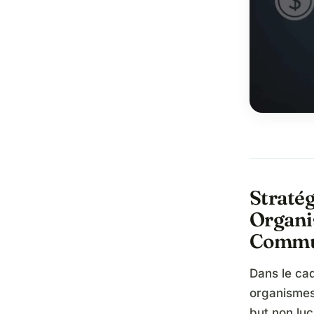
Stratég
Organis
Commu
Dans le cad
organismes 
but non luc