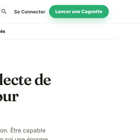
search
Se Connecter
Lancer une Cagnotte
tés
lecte de
our
ion. Être capable
 en soi une énorme