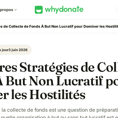
 propos
expand_more
s de Collecte de Fonds À But Non Lucratif pour Dominer les Hostili
à jour
3 juin 2026
res Stratégies de Col
 But Non Lucratif p
 les Hostilités
 la collecte de fonds est une question de préparat
quelle organisation à but ou sans but lucratif est