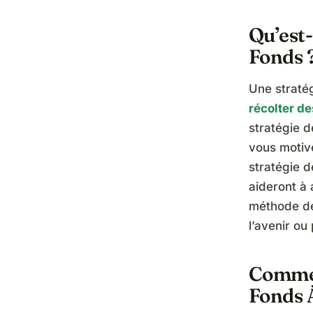
Qu’est-
Fonds 
Une stratég
récolter d
stratégie d
vous motive
stratégie d
aideront à 
méthode de 
l’avenir o
Commen
Fonds À