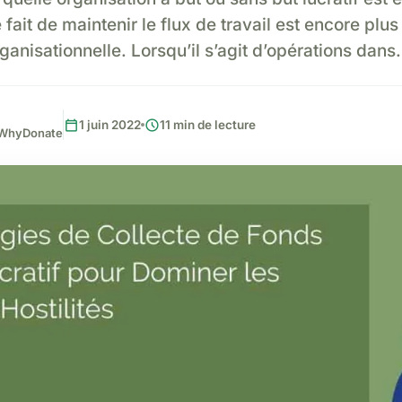
 fait de maintenir le flux de travail est encore plus
ganisationnelle. Lorsqu’il s’agit d’opérations dan
calendar_today
schedule
1 juin 2022
11 min de lecture
, WhyDonate