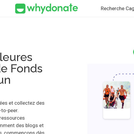
Recherche Cag
leures
de Fonds
un
ées et collectez des
-to-peer.
 ressources
amment des blogs et
ors, commençons dès