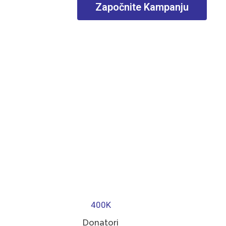
Započnite Kampanju
400
K
Donatori