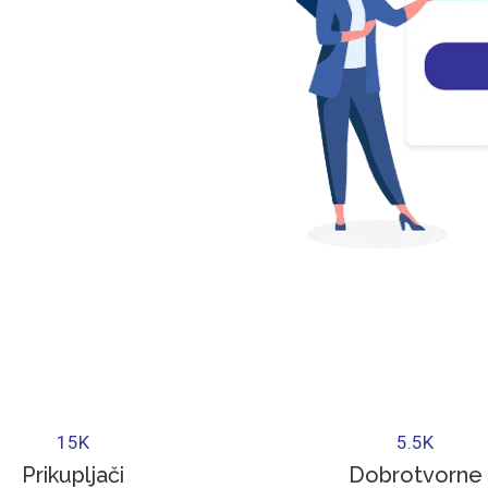
15
K
5.5
K
Prikupljači
Dobrotvorne