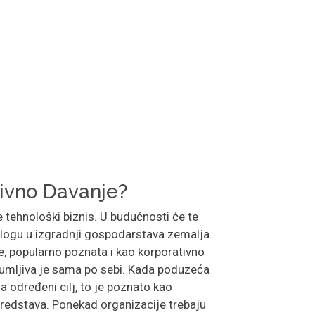
tivno Davanje?
 tehnološki biznis. U budućnosti će te
 ulogu u izgradnji gospodarstava zemalja.
e, popularno poznata i kao korporativno
zumljiva je sama po sebi. Kada poduzeća
za određeni cilj, to je poznato kao
sredstava. Ponekad organizacije trebaju