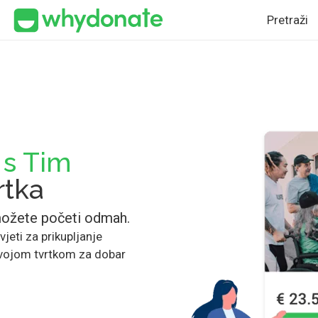
Pretraži
 s Tim
rtka
možete početi odmah.
vjeti za prikupljanje
svojom tvrtkom za dobar