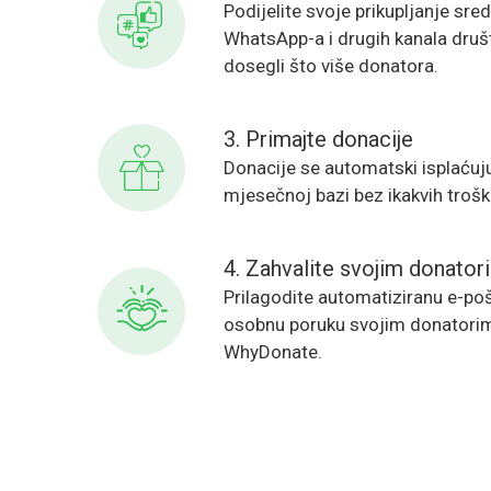
Podijelite svoje prikupljanje sr
WhatsApp-a i drugih kanala druš
dosegli što više donatora.
3. Primajte donacije
Donacije se automatski isplaćuj
mjesečnoj bazi bez ikakvih troš
4. Zahvalite svojim donator
Prilagodite automatiziranu e-pošt
osobnu poruku svojim donatori
WhyDonate.