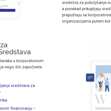
sredstva za poboljšanje s
a ponekad prikupljaju sred
prepuštaju se korporativ
organizacijama putem korp
 za
 Sredstava
članaka o korporativnom
rije nego što započnete
pljanje sredstava za
e
rtka
nom financiranju –