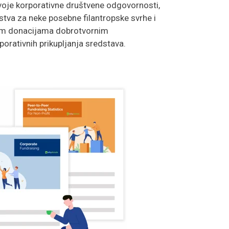
voje korporativne društvene odgovornosti,
stva za neke posebne filantropske svrhe i
nim donacijama dobrotvornim
orativnih prikupljanja sredstava.