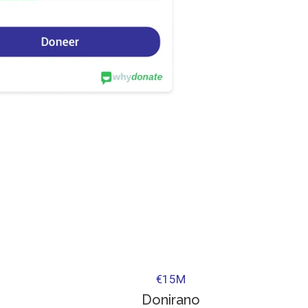
€
15
M
Donirano