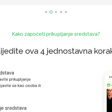
Kako započeti prikupljanje sredstava?
lijedite ova 4 jednostavna kora
edstava
vite prikupljanje
javite se kao osoba ili
nje sredstava