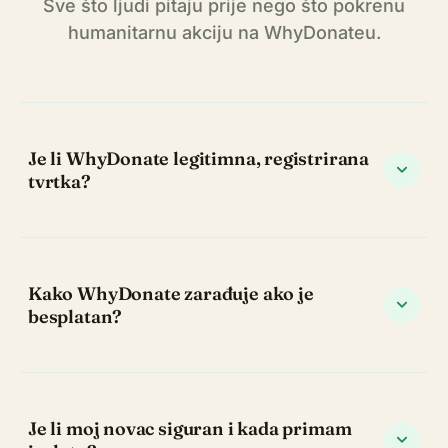
Sve što ljudi pitaju prije nego što pokrenu
humanitarnu akciju na WhyDonateu.
Je li WhyDonate legitimna, registrirana
expand_more
tvrtka?
Kako WhyDonate zarađuje ako je
expand_more
besplatan?
Je li moj novac siguran i kada primam
expand_more