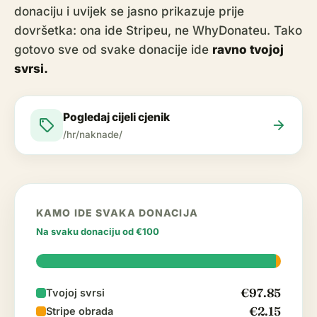
donaciju i uvijek se jasno prikazuje prije
dovršetka: ona ide Stripeu, ne WhyDonateu. Tako
gotovo sve od svake donacije ide
ravno tvojoj
svrsi.
Pogledaj cijeli cjenik
sell
arrow_forward
/hr/naknade/
KAMO IDE SVAKA DONACIJA
Na svaku donaciju od €100
€97.85
Tvojoj svrsi
€2.15
Stripe obrada