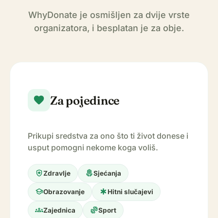
WhyDonate je osmišljen za dvije vrste
organizatora, i besplatan je za obje.
Za pojedince
favorite
Prikupi sredstva za ono što ti život donese i
usput pomogni nekome koga voliš.
health_and_safety
local_florist
Zdravlje
Sjećanja
school
emergency
Obrazovanje
Hitni slučajevi
groups
exercise
Zajednica
Sport