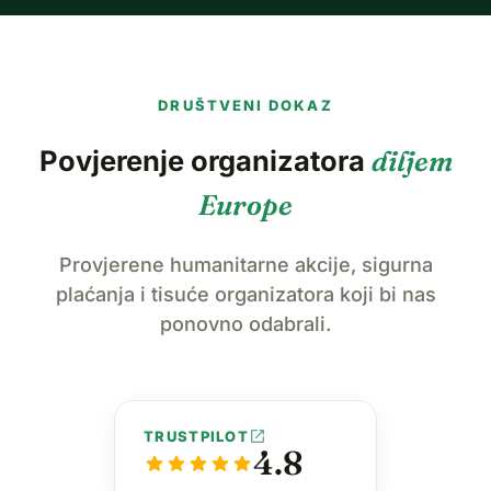
DRUŠTVENI DOKAZ
Povjerenje organizatora
diljem
Europe
Provjerene humanitarne akcije, sigurna
plaćanja i tisuće organizatora koji bi nas
ponovno odabrali.
open_in_new
TRUSTPILOT
4.8
star
star
star
star
star