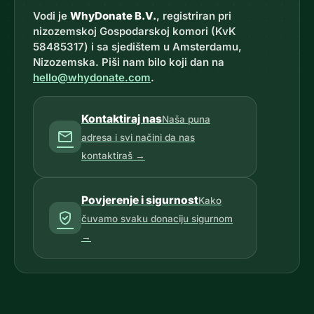
Vodi je
WhyDonate B.V.
, registriran pri
nizozemskoj Gospodarskoj komori (KvK
58485317) i sa sjedištem u Amsterdamu,
Nizozemska. Piši nam bilo koji dan na
hello@whydonate.com
.
Kontaktiraj nas
Naša puna
mail
adresa i svi načini da nas
kontaktiraš →
Povjerenje i sigurnost
Kako
verified_user
čuvamo svaku donaciju sigurnom
→