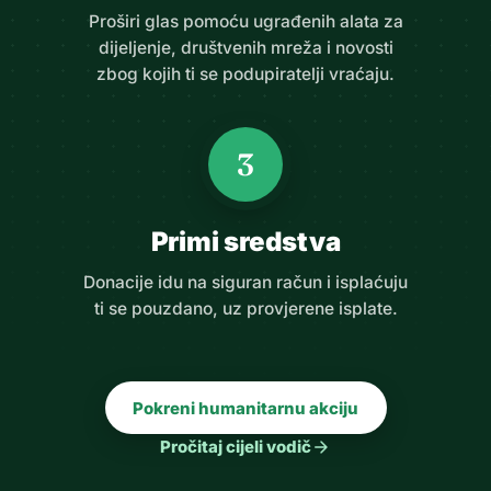
Proširi glas pomoću ugrađenih alata za
dijeljenje, društvenih mreža i novosti
zbog kojih ti se podupiratelji vraćaju.
3
Primi sredstva
Donacije idu na siguran račun i isplaćuju
ti se pouzdano, uz provjerene isplate.
Pokreni humanitarnu akciju
arrow_forward
Pročitaj cijeli vodič