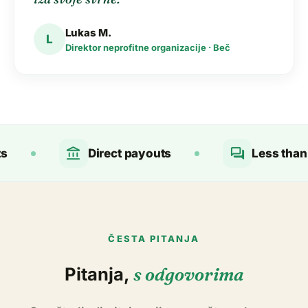
Lukas M.
L
Direktor neprofitne organizacije · Beč
account_balance
forum
Direct payouts
Less than 24-h
ČESTA PITANJA
Pitanja,
s odgovorima