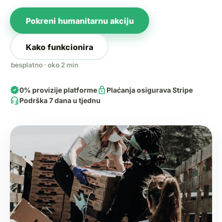
Pokreni humanitarnu akciju
Kako funkcionira
besplatno · oko 2 min
verified
lock
0% provizije platforme
Plaćanja osigurava Stripe
headset_mic
Podrška 7 dana u tjednu