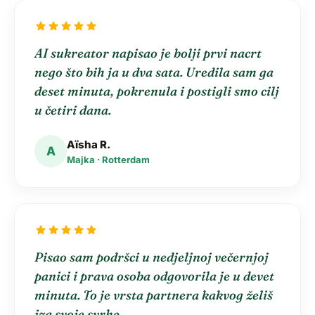
star
star
star
star
star
AI sukreator napisao je bolji prvi nacrt
nego što bih ja u dva sata. Uredila sam ga
deset minuta, pokrenula i postigli smo cilj
u četiri dana.
Aïsha R.
A
Majka · Rotterdam
star
star
star
star
star
Pisao sam podršci u nedjeljnoj večernjoj
panici i prava osoba odgovorila je u devet
minuta. To je vrsta partnera kakvog želiš
iza svoje svrhe.