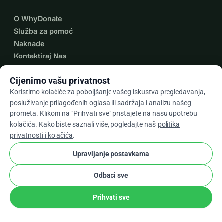
O WhyDonate
Služba za pomoć
Naknade
Kontaktiraj Nas
Cijenimo vašu privatnost
Koristimo kolačiće za poboljšanje vašeg iskustva pregledavanja,
expand_more
Više resursa
posluživanje prilagođenih oglasa ili sadržaja i analizu našeg
prometa. Klikom na "Prihvati sve" pristajete na našu upotrebu
kolačića. Kako biste saznali više, pogledajte naš
politika
privatnosti i kolačića
.
arrow_drop_down
Upravljanje postavkama
Hr
★★★★★
4,9 / 5 na temelju 500+ recenzija
Odbaci sve
Prihvati sve
© 2012–2026
WhyDonate
Privatnost i kolačići