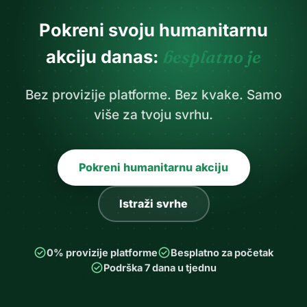
Pokreni svoju humanitarnu
akciju danas:
besplatno je
Bez provizije platforme. Bez kvake. Samo
više za tvoju svrhu.
Pokreni humanitarnu akciju
Istraži svrhe
check_circle
check_circle
0% provizije platforme
Besplatno za početak
check_circle
Podrška 7 dana u tjednu