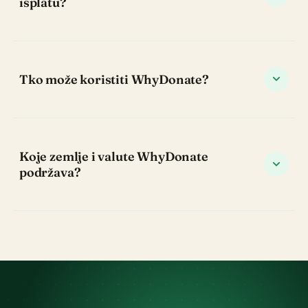
isplatu?
expand_more
Tko može koristiti WhyDonate?
Koje zemlje i valute WhyDonate
expand_more
podržava?