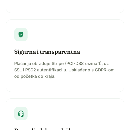
verified_user
Sigurna i transparentna
Plaćanja obrađuje Stripe (PCI-DSS razina 1), uz
SSL i PSD2 autentifikaciju. Usklađeno s GDPR-om
od početka do kraja.
headset_mic