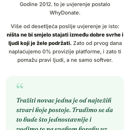
Godine 2012. to je uvjerenje postalo
WhyDonate.
Više od desetljeća poslije uvjerenje je isto:
ništa ne bi smjelo stajati između dobre svrhe i
ljudi koji je žele podržati.
Zato od prvog dana
naplaćujemo 0% provizije platforme, i zato ti
pomažu pravi ljudi, a ne samo softver.
“
Tražiti novac jedna je od najtežih
stvari koje postoje. Trudimo se da
to bude što jednostavnije i
vodimo te na svakom koraku uz