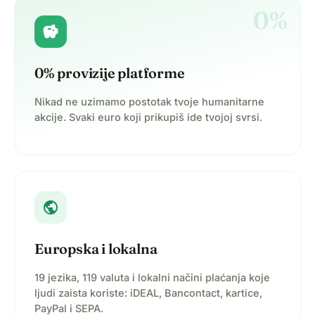
0%
savings
0% provizije platforme
Nikad ne uzimamo postotak tvoje humanitarne
akcije. Svaki euro koji prikupiš ide tvojoj svrsi.
public
Europska i lokalna
19 jezika, 119 valuta i lokalni načini plaćanja koje
ljudi zaista koriste: iDEAL, Bancontact, kartice,
PayPal i SEPA.