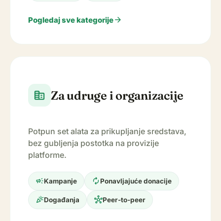
arrow_forward
Pogledaj sve kategorije
Za udruge i organizacije
corporate_fare
Potpun set alata za prikupljanje sredstava,
bez gubljenja postotka na provizije
platforme.
campaign
autorenew
Kampanje
Ponavljajuće donacije
celebration
hub
Događanja
Peer-to-peer