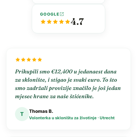
open_in_new
GOOGLE
4.7
star
star
star
star
star
star
star
star
star
star
Prikupili smo €12,400 u jedanaest dana
za sklonište, i stigao je svaki euro. To što
smo zadržali provizije značilo je još jedan
mjesec hrane za naše štićenike.
Thomas B.
T
Volonterka u skloništu za životinje · Utrecht