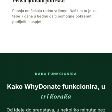
Prava ljudska podrška
Pitanja ne čekaju radno vrijeme. Naš tim tu je za
tebe 7 dana u tjednu da ti pomogne pokrenuti,
podijeliti i uspjeti.
KAKO FUNKCIONIRA
Kako WhyDonate funkcionira, u
tri koraka
Od ideje do sredstava, u nekoliko minuta: bez