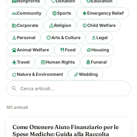
diversity_3
favorite
school
Nonprofits
Donation
Education
groups
sports_soccer
emergency
Community
Sports
Emergency Relief
corporate_fare
church
child_care
Corporate
Religion
Child Welfare
person
palette
gavel
Personal
Arts & Culture
Legal
pets
restaurant
house
Animal Welfare
Food
Housing
flight
balance
local_florist
Travel
Human Rights
Funeral
eco
celebration
Nature & Environment
Wedding
search
101 articoli
health_and_safety
Come Ottenere Aiuto Finanziario per le
Spese Mediche: Guida alla Raccolta