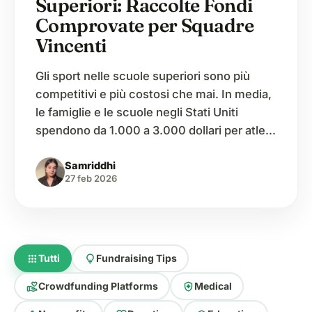
Superiori: Raccolte Fondi
Comprovate per Squadre
Vincenti
Gli sport nelle scuole superiori sono più
competitivi e più costosi che mai. In media,
le famiglie e le scuole negli Stati Uniti
spendono da 1.000 a 3.000 dollari per atleta
ogni anno, con alcuni sport come il football
Samriddhi
e il basket che superano questa cifra a
27 feb 2026
causa delle attrezzature di sicurezza e dei
costi…
apps
lightbulb
Tutti
Fundraising Tips
volunteer_activism
health_and_safety
Crowdfunding Platforms
Medical