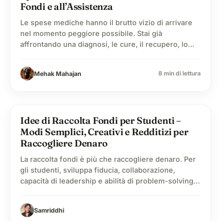
Fondi e all’Assistenza
Le spese mediche hanno il brutto vizio di arrivare
nel momento peggiore possibile. Stai già
affrontando una diagnosi, le cure, il recupero, lo
stress e mille decisioni, e poi i costi iniziano ad
accumularsi. E non si tratta solo di “qualche
8 min di lettura
Mehak Mahajan
fattura”. Molte persone soffrono a causa dei debiti
medici e, per molte famiglie, non…
lightbulb
Idee di Raccolta Fondi per Studenti –
Modi Semplici, Creativi e Redditizi per
Raccogliere Denaro
La raccolta fondi è più che raccogliere denaro. Per
gli studenti, sviluppa fiducia, collaborazione,
capacità di leadership e abilità di problem-solving
nella vita reale. Che si tratti di un fundraiser per
una gita scolastica, per le tasse scolastiche, per un
Samriddhi
club, per una competizione scolastica o di un