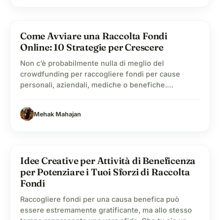
fundraiser personale, utilizzare idee di raccolta
fondi…
lightbulb
Come Avviare una Raccolta Fondi
Online: 10 Strategie per Crescere
Non c’è probabilmente nulla di meglio del
crowdfunding per raccogliere fondi per cause
personali, aziendali, mediche o benefiche.
Purtroppo, non tutti gli sforzi di raccolta fondi
hanno successo. Molti non raggiungono l’obiettivo
Mehak Mahajan
perché manca la strategia giusta. Una raccolta fondi
online efficace non consiste solo nel creare una
pagina, ma richiede anche storytelling
coinvolgente, promozione…
lightbulb
Idee Creative per Attività di Beneficenza
per Potenziare i Tuoi Sforzi di Raccolta
Fondi
Raccogliere fondi per una causa benefica può
essere estremamente gratificante, ma allo stesso