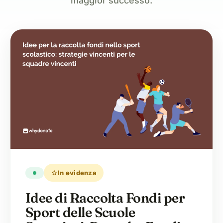
maggior successo.
star
In evidenza
Idee di Raccolta Fondi per
Sport delle Scuole