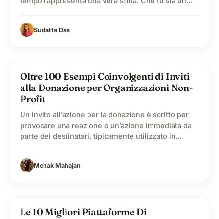
tempo rappresenta una vera sfida. Che tu sia un
privato o parte di un’organizzazione, è
fondamentale trovare idee per attività di
Sudatta Das
beneficenza che siano fresche, efficaci e affidabili.
Queste iniziative devono essere pratiche,
coinvolgenti e realizzabili, sia per te che per i...
lightbulb
Oltre 100 Esempi Coinvolgenti di Inviti
alla Donazione per Organizzazioni Non-
Profit
Un invito all’azione per la donazione è scritto per
provocare una reazione o un’azione immediata da
parte dei destinatari, tipicamente utilizzato in
contesti di marketing, pubblicità o comunicazioni
non profit. Un CTA per donare offre istruzioni
Mehak Mahajan
chiare, incoraggiando il pubblico a compiere i passi
desiderati. Hai difficoltà economiche? Avvia una
campagna oggi, gratis! In questo...
volunteer_activism
Le 10 Migliori Piattaforme Di