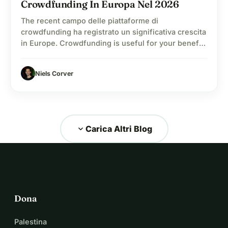
Crowdfunding In Europa Nel 2026
The recent campo delle piattaforme di
crowdfunding ha registrato un significativa crescita
in Europe. Crowdfunding is useful for your benefit,
investment, financial support and personal needs.
The persona coinvolta personalmente is a parte
Niels Corver
considerevole del loro tempo utilizzando il
crowdfunding per donare a innumerevoli causes
per attività philanthrophe. Con l’uso della
tecnologia, in particolare dei…
expand_more
Carica Altri Blog
Dona
Palestina