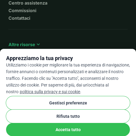
Centro assistenza
Commissioni
Contattaci
expand_more
Altre risorse
Apprezziamo la tua privacy
Utilizziamo i cookie per migliorare la tua esperienza di navigazione,
fornire annunci o contenuti personalizzati e analizzare il nostro
arrow_drop_down
It
traffico. Facendo clic su "Accetta tutto", acconsenti al nostro
utilizzo dei cookie. Per saperne di più, dai un'occhiata al
★★★★★
4,9 / 5 basato su oltre 500 recensioni
nostro
politica sulla privacy e sui cookie
.
Gestisci preferenze
© 2012–2026
WhyDonate
Privacy e cookie
Rifiuta tutto
cookie
Termini e condizioni
Impostazioni Cookie
stripe
Fatto in Europa
★
Partner Verificato
check
Accetta tutto