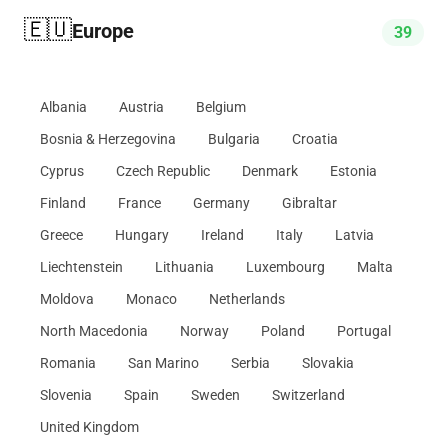
🇪🇺
Europe
39
Albania
Austria
Belgium
Bosnia & Herzegovina
Bulgaria
Croatia
Cyprus
Czech Republic
Denmark
Estonia
Finland
France
Germany
Gibraltar
Greece
Hungary
Ireland
Italy
Latvia
Liechtenstein
Lithuania
Luxembourg
Malta
Moldova
Monaco
Netherlands
North Macedonia
Norway
Poland
Portugal
Romania
San Marino
Serbia
Slovakia
Slovenia
Spain
Sweden
Switzerland
United Kingdom