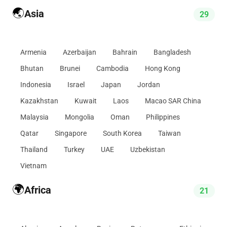
🌏
Asia
29
Armenia
Azerbaijan
Bahrain
Bangladesh
Bhutan
Brunei
Cambodia
Hong Kong
Indonesia
Israel
Japan
Jordan
Kazakhstan
Kuwait
Laos
Macao SAR China
Malaysia
Mongolia
Oman
Philippines
Qatar
Singapore
South Korea
Taiwan
Thailand
Turkey
UAE
Uzbekistan
Vietnam
🌍
Africa
21