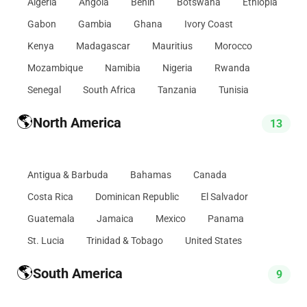
Algeria
Angola
Benin
Botswana
Ethiopia
Gabon
Gambia
Ghana
Ivory Coast
Kenya
Madagascar
Mauritius
Morocco
Mozambique
Namibia
Nigeria
Rwanda
Senegal
South Africa
Tanzania
Tunisia
🌎
North America
13
Antigua & Barbuda
Bahamas
Canada
Costa Rica
Dominican Republic
El Salvador
Guatemala
Jamaica
Mexico
Panama
St. Lucia
Trinidad & Tobago
United States
🌎
South America
9