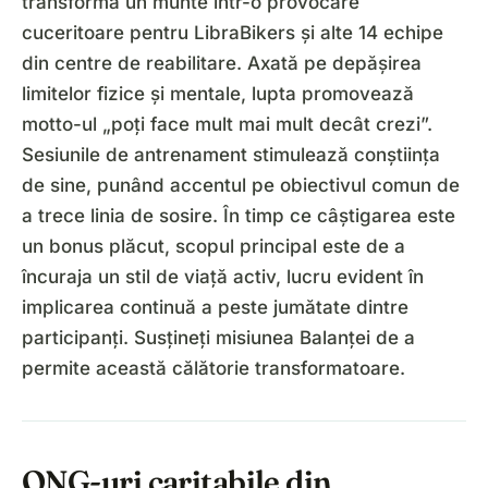
transformă un munte într-o provocare
cuceritoare pentru LibraBikers și alte 14 echipe
din centre de reabilitare. Axată pe depășirea
limitelor fizice și mentale, lupta promovează
motto-ul „poți face mult mai mult decât crezi”.
Sesiunile de antrenament stimulează conștiința
de sine, punând accentul pe obiectivul comun de
a trece linia de sosire. În timp ce câștigarea este
un bonus plăcut, scopul principal este de a
încuraja un stil de viață activ, lucru evident în
implicarea continuă a peste jumătate dintre
participanți. Susțineți misiunea Balanței de a
permite această călătorie transformatoare.
ONG-uri caritabile din