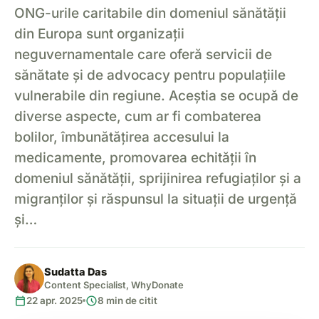
ONG-urile caritabile din domeniul sănătății
din Europa sunt organizații
neguvernamentale care oferă servicii de
sănătate și de advocacy pentru populațiile
vulnerabile din regiune. Aceștia se ocupă de
diverse aspecte, cum ar fi combaterea
bolilor, îmbunătățirea accesului la
medicamente, promovarea echității în
domeniul sănătății, sprijinirea refugiaților și a
migranților și răspunsul la situații de urgență
și…
Sudatta Das
Content Specialist, WhyDonate
calendar_today
schedule
22 apr. 2025
8 min de citit