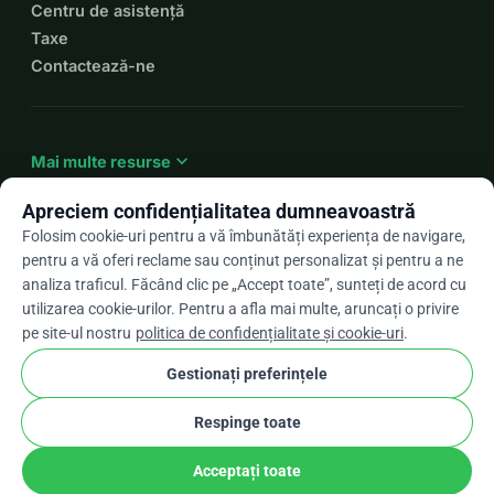
Centru de asistență
Taxe
Contactează-ne
expand_more
Mai multe resurse
Apreciem confidențialitatea dumneavoastră
Folosim cookie-uri pentru a vă îmbunătăți experiența de navigare,
pentru a vă oferi reclame sau conținut personalizat și pentru a ne
arrow_drop_down
Ro
analiza traficul. Făcând clic pe „Accept toate”, sunteți de acord cu
utilizarea cookie-urilor. Pentru a afla mai multe, aruncați o privire
★★★★★
4,9 / 5 pe baza a peste 500 de recenzii
pe site-ul nostru
politica de confidențialitate și cookie-uri
.
Gestionați preferințele
© 2012–2026
WhyDonate
Confidențialitate și cookie-uri
Respinge toate
cookie
Termeni și condiții
Setările pentru cookie-uri
stripe
Făcut în Europa
★
Partener Verificat
check
Acceptați toate