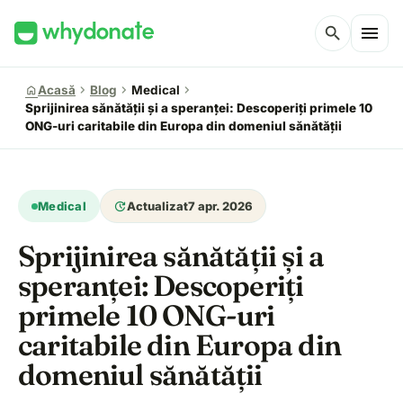
menu
search
chevron_right
chevron_right
chevron_right
home
Acasă
Blog
Medical
Sprijinirea sănătății și a speranței: Descoperiți primele 10
ONG-uri caritabile din Europa din domeniul sănătății
update
Medical
Actualizat
7 apr. 2026
Sprijinirea sănătății și a
speranței: Descoperiți
primele 10 ONG-uri
caritabile din Europa din
domeniul sănătății