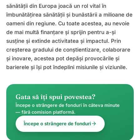
sănătății din Europa joacă un rol vital în
îmbunătățirea sănătății și bunăstării a milioane de
oameni din regiune. Cu toate acestea, au nevoie
de mai multă finanțare și sprijin pentru a-și
susține și extinde activitatea și impactul. Prin
creșterea gradului de conștientizare, colaborare
și inovare, acestea pot depăși provocările și
barierele și își pot îndeplini misiunile și viziunile.
Gata să îți spui povestea?
Începe o strângere de fonduri în câteva minute
— fără comision platformă.
arrow_forward
Începe o strângere de fonduri