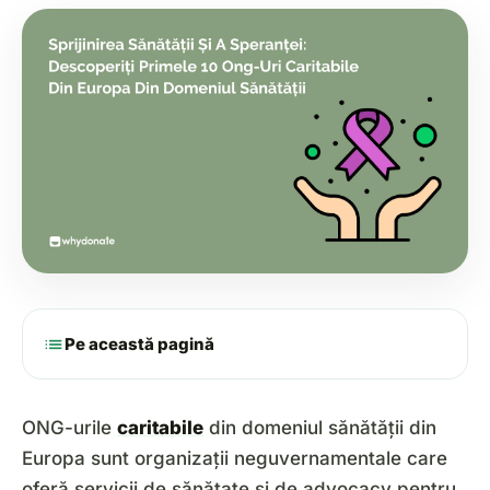
list
Pe această pagină
ONG-urile
caritabile
din domeniul sănătății din
Europa sunt organizații neguvernamentale care
oferă servicii de sănătate și de advocacy pentru