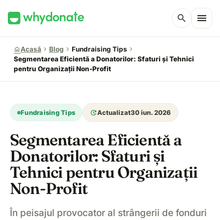
menu
search
chevron_right
chevron_right
chevron_right
home
Acasă
Blog
Fundraising Tips
Segmentarea Eficientă a Donatorilor: Sfaturi și Tehnici
pentru Organizații Non-Profit
update
Fundraising Tips
Actualizat
30 iun. 2026
Segmentarea Eficientă a
Donatorilor: Sfaturi și
Tehnici pentru Organizații
Non-Profit
În peisajul provocator al strângerii de fonduri