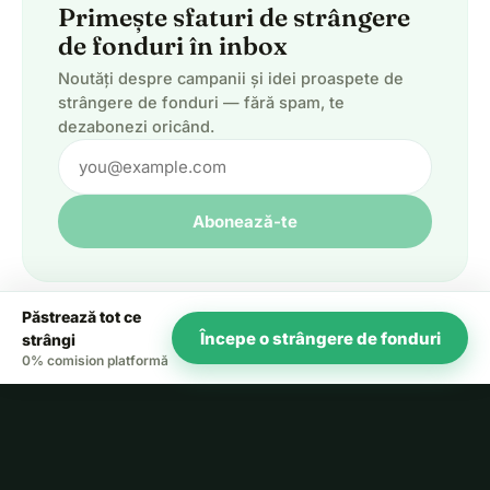
Primește sfaturi de strângere
de fonduri în inbox
Noutăți despre campanii și idei proaspete de
strângere de fonduri — fără spam, te
dezabonezi oricând.
Abonează-te
Păstrează tot ce
Începe o strângere de fonduri
strângi
0% comision platformă