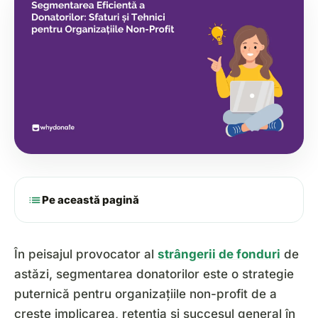
list
Pe această pagină
În peisajul provocator al
strângerii de fonduri
de
astăzi, segmentarea donatorilor este o strategie
puternică pentru organizațiile non-profit de a
crește implicarea, retenția și succesul general în