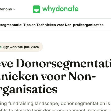
er ons
expand_more
rsegmentatie: Tips en Technieken voor Non-profitorganisaties
ate
Bijgewerkt
30 jun. 2026
eve Donorsegmentati
hnieken voor Non-
rganisaties
ging fundraising landscape, donor segmentation is
fits to elevate their donor engagement, retention,