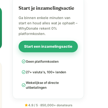
Start je inzamelingsactie
Ga binnen enkele minuten van
start en houd alles wat je ophaalt –
WhyDonate rekent 0%
platformkosten.
Start een inzamelingsactie
check_circle
Geen platformkosten
check_circle
27+ valuta's, 100+ landen
Wekelijkse of directe
check_circle
uitbetalingen
star
4.9 / 5 · 850,000+ donateurs