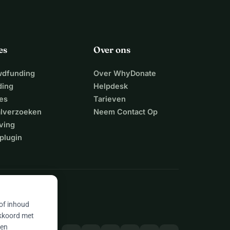
es
Over ons
wdfunding
Over WhyDonate
ding
Helpdesk
es
Tarieven
alverzoeken
Neem Contact Op
ving
plugin
 of inhoud
akkoord met
 en