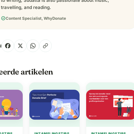
to writing, Sudatta is also passionate about music,
travelling, and reading.
verified
Content Specialist, WhyDonate
l
eerde artikelen
GSTIPS
INZAMELINGSTIPS
INZAMELINGSTIPS