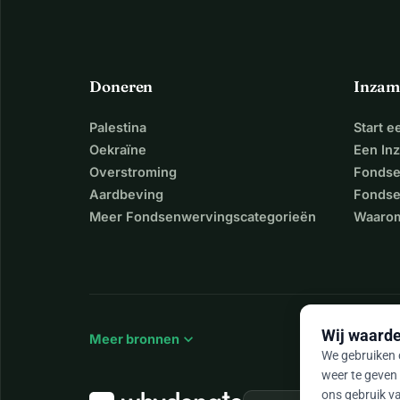
Doneren
Inzam
Palestina
Start 
Oekraïne
Een In
Overstroming
Fondse
Aardbeving
Fondse
Meer Fondsenwervingscategorieën
Waarom
Wij waarde
expand_more
Meer bronnen
We gebruiken c
weer te geven 
ons gebruik va