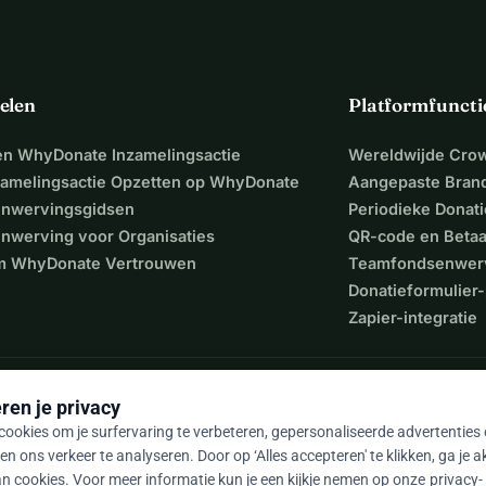
elen
Platformfuncti
een WhyDonate Inzamelingsactie
Wereldwijde Cro
zamelingsactie Opzetten op WhyDonate
Aangepaste Bran
nwervingsgidsen
Periodieke Donati
nwerving voor Organisaties
QR-code en Beta
 WhyDonate Vertrouwen
Teamfondsenwer
Donatieformulier-
Zapier-integratie
ren je privacy
ookies om je surfervaring te verbeteren, gepersonaliseerde advertenties
en ons verkeer te analyseren. Door op ‘Alles accepteren' te klikken, ga je 
n cookies. Voor meer informatie kun je een kijkje nemen op onze
privacy-