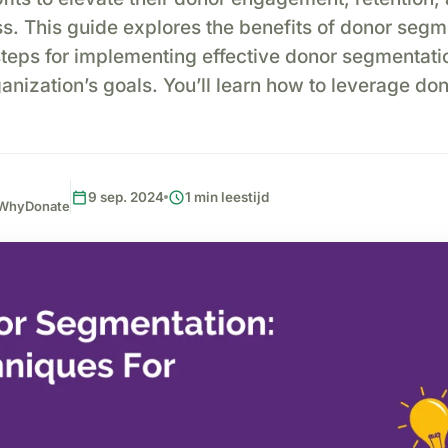
s. This guide explores the benefits of donor segm
 steps for implementing effective donor segmentati
ganization’s goals. You’ll learn how to leverage don
calendar_today
schedule
9 sep. 2024
1 min leestijd
, WhyDonate