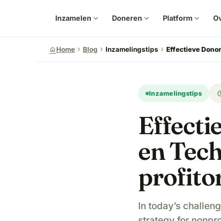
Inzamelen
expand_more
Doneren
expand_more
Platform
expand_more
Ov
chevron_right
chevron_right
chevron_right
home
Home
Blog
Inzamelingstips
Effectieve Dono
upd
Inzamelingstips
Effecti
en Tec
profito
In today’s challen
strategy for nonpro