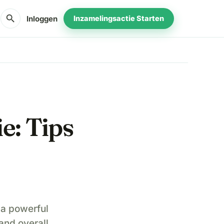
search
Inloggen
Inzamelingsactie Starten
e: Tips
 a powerful
 and overall