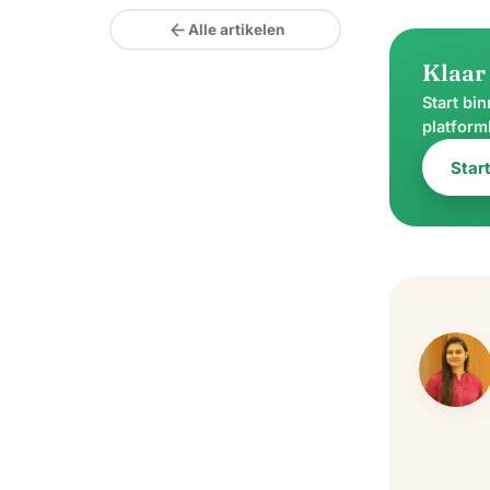
arrow_back
Alle artikelen
Klaar 
Start bi
platform
Star